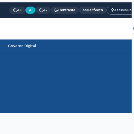
Acessibilid
A+
A
A-
Contraste
Daltônico
Governo Digital