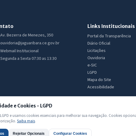
ntato
Links Institucionais
Av. Bezerra de Menezes, 350
Portal da Transparência
ouvidoria@jaguaribara.ce.gov.br
Diário Oficial
Licitações
Webmail Institucional
Ouvidoria
Segunda a Sexta 07:30 as 13:30
e-SIC
LGPD
Mapa do Site
Acessibilidade
idade e Cookies - LGPD
GPD e usamos cookies essenciais para melhorar sua navegação. Cookies opciona
torização.
Saiba mais
.
 Todos os direitos reservados
dos
Rejeitar Opcionais
Configurar Cookies