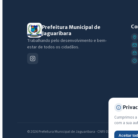
Co
Prefeitura Municipal de
Jaguaribara
Trabalhando pelo desenvolvimento e bem-
estar de todos os cidadãos.
Privac
Cumprimos a L
com a sua au
© 2026 Prefeitura Municipal de Jaguaribara · CNPJ 07.442.981/0001-76 —
Aceitar to