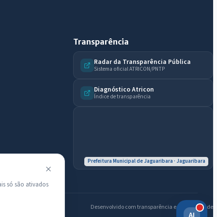
Licitações abertas
Carta de serviços
Diário Oficial
Transparência
Radar da Transparência Pública
Sistema oficial ATRICON/PNTP
Diagnóstico Atricon
Índice de transparência
Prefeitura Municipal de Jaguaribara · Jaguaribara
is só são ativados
Desenvolvido com transparência e acessibilidade
AI