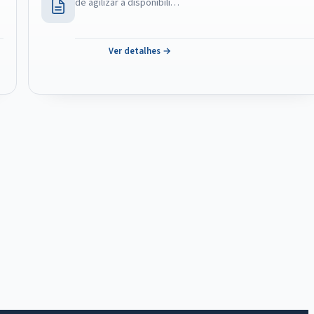
de agilizar a disponibili…
Ver detalhes →
IntGest AI
AI
Assistente do Portal
Olá. Pergunte sobre serviços, notícias, legislação,
Diário Oficial, licitações, estrutura ou transparência
do município.