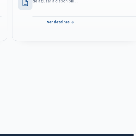
de agilizar a disponibili…
Ver detalhes →
IntGest AI
AI
Assistente do Portal
Olá. Pergunte sobre serviços, notícias, legislação,
Diário Oficial, licitações, estrutura ou transparência
do município.