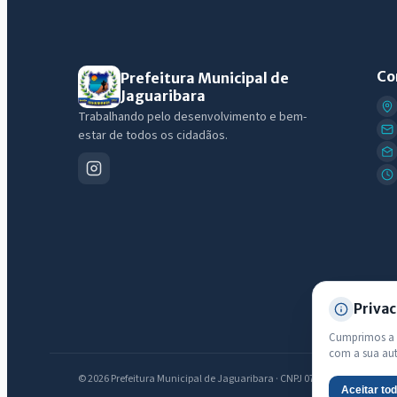
Co
Prefeitura Municipal de
Jaguaribara
Trabalhando pelo desenvolvimento e bem-
estar de todos os cidadãos.
Privac
Cumprimos a L
com a sua au
© 2026 Prefeitura Municipal de Jaguaribara · CNPJ 07.442.981/0001-76 —
Aceitar to