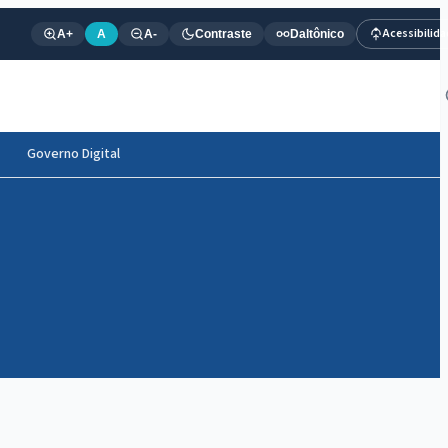
Acessibilid
A+
A
A-
Contraste
Daltônico
Governo Digital