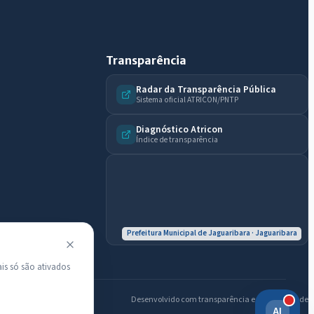
Licitações abertas
Carta de serviços
Diário Oficial
Transparência
Radar da Transparência Pública
Sistema oficial ATRICON/PNTP
Diagnóstico Atricon
Índice de transparência
Prefeitura Municipal de Jaguaribara · Jaguaribara
is só são ativados
Desenvolvido com transparência e acessibilidade
AI