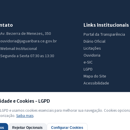
ntato
Links Institucionais
Av. Bezerra de Menezes, 350
Portal da Transparência
ouvidoria@jaguaribara.ce.gov.br
Diário Oficial
Licitações
Webmail Institucional
Ouvidoria
Segunda a Sexta 07:30 as 13:30
e-SIC
LGPD
Mapa do Site
Acessibilidade
idade e Cookies - LGPD
GPD e usamos cookies essenciais para melhorar sua navegação. Cookies opciona
torização.
Saiba mais
.
 Todos os direitos reservados
dos
Rejeitar Opcionais
Configurar Cookies