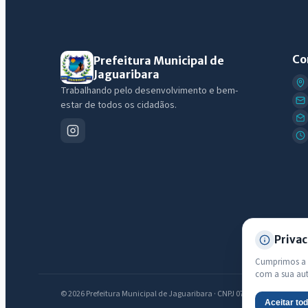
Co
Prefeitura Municipal de
Jaguaribara
Trabalhando pelo desenvolvimento e bem-
estar de todos os cidadãos.
Privac
Cumprimos a L
com a sua au
© 2026 Prefeitura Municipal de Jaguaribara · CNPJ 07.442.981/0001-76 —
Aceitar to