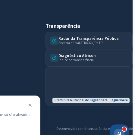
Licitações abertas
Carta de serviços
Diário Oficial
Transparência
Radar da Transparência Pública
Sistema oficial ATRICON/PNTP
Diagnóstico Atricon
Índice de transparência
Prefeitura Municipal de Jaguaribara · Jaguaribara
is só são ativados
Desenvolvido com transparência e acessibilidade
AI