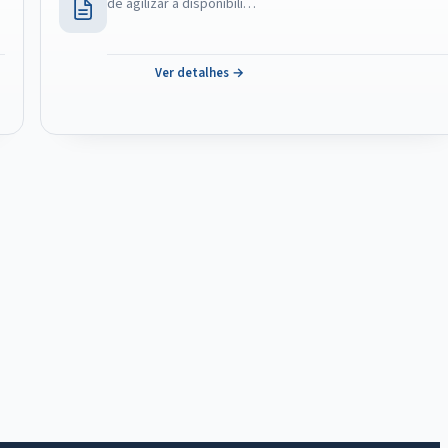
de agilizar a disponibili…
Ver detalhes →
IntGest AI
AI
Assistente do Portal
Olá. Pergunte sobre serviços, notícias, legislação,
Diário Oficial, licitações, estrutura ou transparência
do município.