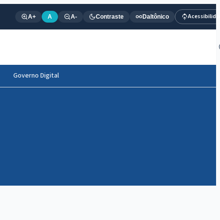
Acessibilid
A+
A
A-
Contraste
Daltônico
Governo Digital