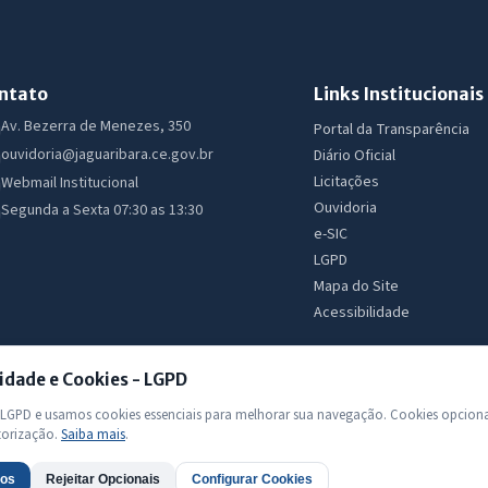
ntato
Links Institucionais
Av. Bezerra de Menezes, 350
Portal da Transparência
ouvidoria@jaguaribara.ce.gov.br
Diário Oficial
Licitações
Webmail Institucional
Ouvidoria
Segunda a Sexta 07:30 as 13:30
e-SIC
LGPD
Mapa do Site
Acessibilidade
idade e Cookies - LGPD
GPD e usamos cookies essenciais para melhorar sua navegação. Cookies opciona
torização.
Saiba mais
.
 Todos os direitos reservados
dos
Rejeitar Opcionais
Configurar Cookies