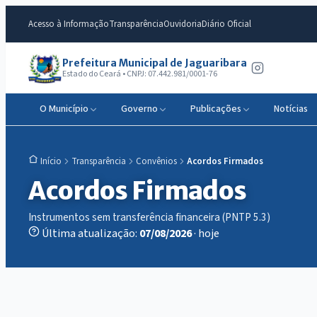
Acesso à Informação
Transparência
Ouvidoria
Diário Oficial
Prefeitura Municipal de Jaguaribara
Estado do Ceará • CNPJ: 07.442.981/0001-76
O Município
Governo
Publicações
Notícias
Transparência
Convênios
Acordos Firmados
Início
Acordos Firmados
Instrumentos sem transferência financeira (PNTP 5.3)
Última atualização:
07/08/2026
· hoje