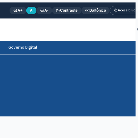
Acessibilid
A+
A
A-
Contraste
Daltônico
Governo Digital