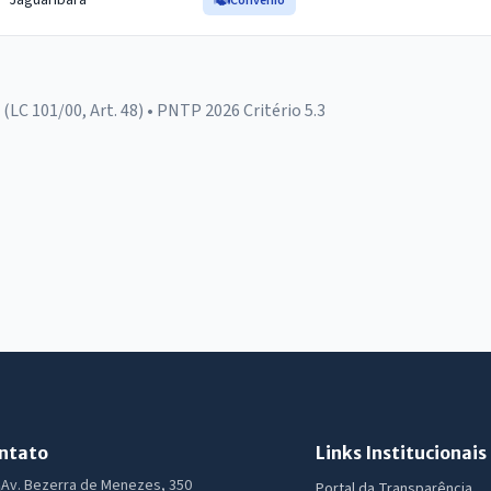
Jaguaribara
Convênio
RF (LC 101/00, Art. 48) • PNTP 2026 Critério 5.3
ntato
Links Institucionais
Av. Bezerra de Menezes, 350
Portal da Transparência