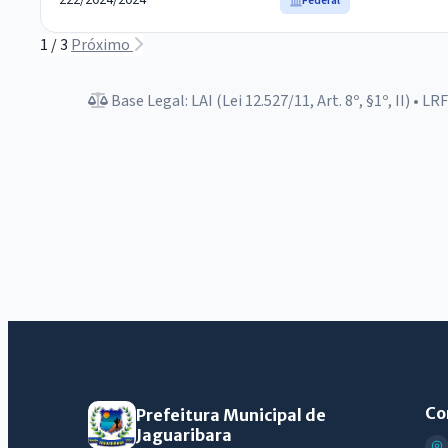
222/2024/2024
Federal
1 / 3
Próximo
Base Legal: LAI (Lei 12.527/11, Art. 8º, §1º, II) • L
Co
Prefeitura Municipal de
Jaguaribara