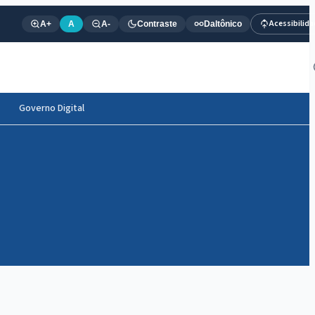
Acessibilid
A+
A
A-
Contraste
Daltônico
Governo Digital