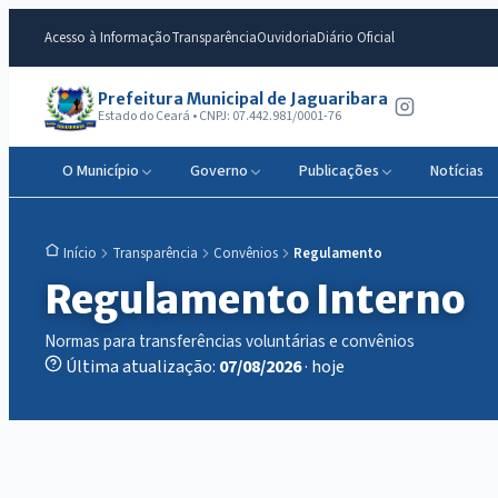
Acesso à Informação
Transparência
Ouvidoria
Diário Oficial
Prefeitura Municipal de Jaguaribara
Estado do Ceará • CNPJ: 07.442.981/0001-76
O Município
Governo
Publicações
Notícias
Transparência
Convênios
Regulamento
Início
Regulamento Interno
Normas para transferências voluntárias e convênios
Última atualização:
07/08/2026
· hoje