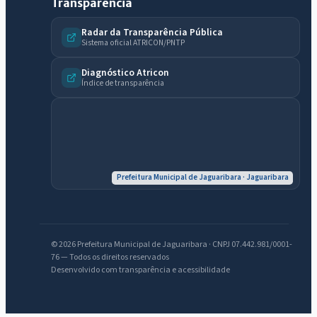
Transparência
Radar da Transparência Pública
Sistema oficial ATRICON/PNTP
Diagnóstico Atricon
Índice de transparência
IntGest AI
AI
Assistente do Portal
Olá. Pergunte sobre serviços, notícias, legislação, Diário Oficial,
licitações, estrutura ou transparência do município.
Prefeitura Municipal de Jaguaribara · Jaguaribara
Licitações abertas
Carta de serviços
Diário Oficial
© 2026 Prefeitura Municipal de Jaguaribara · CNPJ 07.442.981/0001-
76 — Todos os direitos reservados
Desenvolvido com transparência e acessibilidade