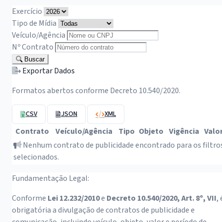
Exercício
Tipo de Mídia
Veículo/Agência
Nº Contrato
Buscar
Exportar Dados
Formatos abertos conforme Decreto 10.540/2020.
CSV
JSON
XML
Contrato
Veículo/Agência
Tipo
Objeto
Vigência
Valo
Nenhum contrato de publicidade encontrado para os filtro
selecionados.
Fundamentação Legal:
Conforme
Lei 12.232/2010
e
Decreto 10.540/2020, Art. 8º, VII
, 
obrigatória a divulgação de contratos de publicidade e