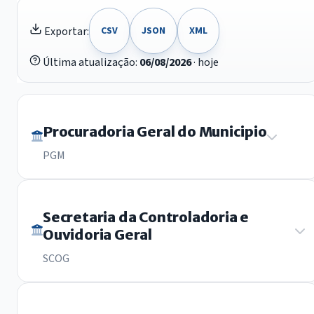
Exportar:
CSV
JSON
XML
Última atualização:
06/08/2026
· hoje
Procuradoria Geral do Municipio
PGM
I - prestar consultoria e assessoramento jurídico ao
Secretaria da Controladoria e
poder Executivo;
Ouvidoria Geral
II - representar judicialmente o Município;
III - dar processamento de procedimentos referentes ao
SCOG
patrimônio imóvel do
Município;
IV - coordenar, dirigir e supervisionar as Procuradorias;