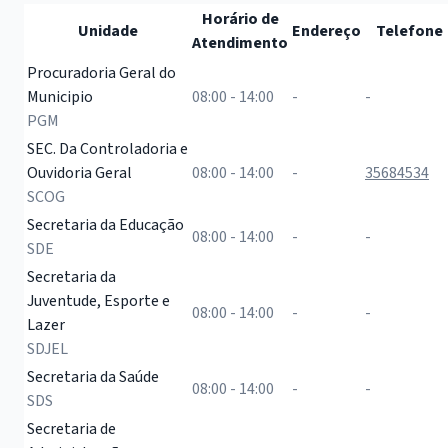
Horário de
Unidade
Endereço
Telefone
Atendimento
Horários de atendimento das unidades administrativas do Pod
Procuradoria Geral do
Municipio
08:00 - 14:00
-
-
PGM
SEC. Da Controladoria e
Ouvidoria Geral
08:00 - 14:00
-
35684534
SCOG
Secretaria da Educação
08:00 - 14:00
-
-
SDE
Secretaria da
Juventude, Esporte e
08:00 - 14:00
-
-
Lazer
SDJEL
Secretaria da Saúde
08:00 - 14:00
-
-
SDS
Secretaria de