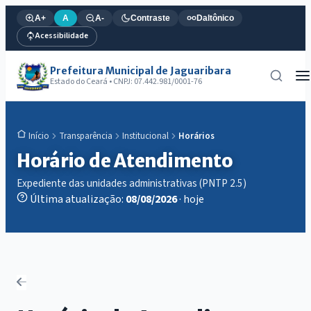
A+
A
A-
Contraste
Daltônico
Acessibilidade
Prefeitura Municipal de Jaguaribara
Estado do Ceará • CNPJ: 07.442.981/0001-76
Transparência
Institucional
Horários
Início
Horário de Atendimento
Expediente das unidades administrativas (PNTP 2.5)
Última atualização:
08/08/2026
· hoje