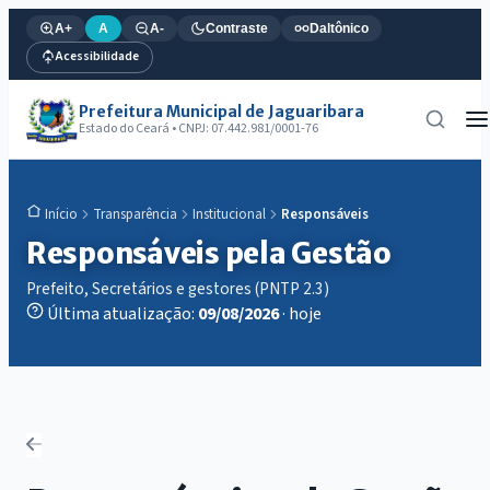
A+
A
A-
Contraste
Daltônico
Acessibilidade
Prefeitura Municipal de Jaguaribara
Estado do Ceará • CNPJ: 07.442.981/0001-76
Transparência
Institucional
Responsáveis
Início
Responsáveis pela Gestão
Prefeito, Secretários e gestores (PNTP 2.3)
Última atualização:
09/08/2026
· hoje