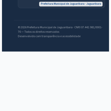
Prefeitura Municipal de Jaguaribara · Jaguaribara
IntGest AI
AI
Assistente do Portal
© 2026 Prefeitura Municipal de Jaguaribara · CNPJ 07.442.981/0001-
76 — Todos os direitos reservados
Desenvolvido com transparência e acessibilidade
Olá. Pergunte sobre serviços, notícias, legislação, Diário Oficial,
licitações, estrutura ou transparência do município.
Licitações abertas
Carta de serviços
Diário Oficial