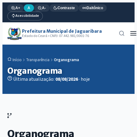
A+
A
A-
Contraste
Daltônico
Acessibilidade
Prefeitura Municipal de Jaguaribara
Estado do Ceará • CNPJ: 07.442.981/0001-76
Transparência
Organograma
Início
Organograma
Última atualização:
08/08/2026
· hoje
Organograma