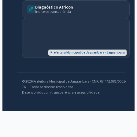
Diagnóstico Atricon
Índice de transparência
Prefeitura Municipal de Jaguaribara · Jaguaribara
IntGest AI
AI
Assistente do Portal
© 2026 Prefeitura Municipal de Jaguaribara · CNPJ 07.442.981/0001-
Olá. Pergunte sobre serviços, notícias, legislação, Diário Oficial,
76 — Todos os direitos reservados
licitações, estrutura ou transparência do município.
Desenvolvido com transparência e acessibilidade
Licitações abertas
Carta de serviços
Diário Oficial