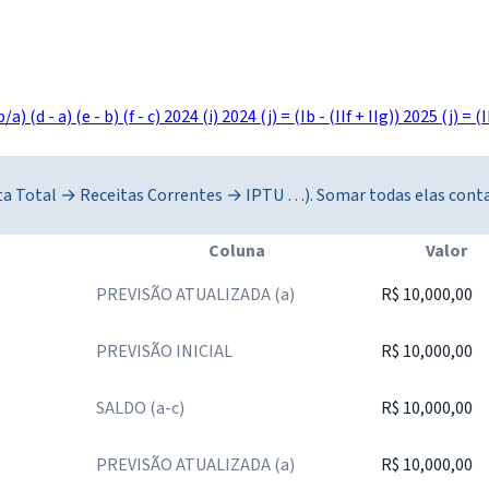
b/a)
(d - a)
(e - b)
(f - c)
2024 (i)
2024 (j) = (Ib - (IIf + IIg))
2025 (j) = (I
eita Total → Receitas Correntes → IPTU …). Somar todas elas cont
Coluna
Valor
PREVISÃO ATUALIZADA (a)
R$ 10,000,00
PREVISÃO INICIAL
R$ 10,000,00
SALDO (a-c)
R$ 10,000,00
PREVISÃO ATUALIZADA (a)
R$ 10,000,00