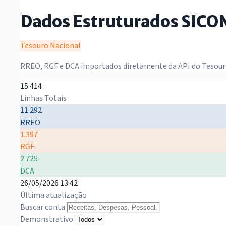
Dados Estruturados SICO
Tesouro Nacional
RREO, RGF e DCA importados diretamente da API do Tesour
15.414
Linhas Totais
11.292
RREO
1.397
RGF
2.725
DCA
26/05/2026 13:42
Última atualização
Buscar conta
Demonstrativo