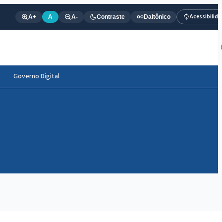
Acessibilid
A+
A
A-
Contraste
Daltônico
Governo Digital