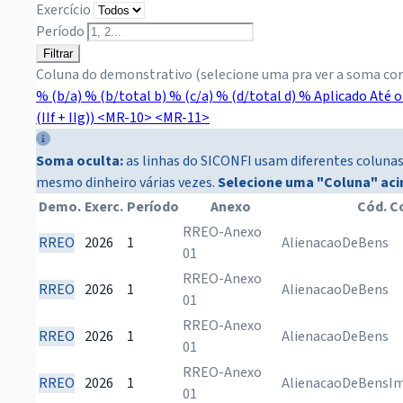
Exercício
Período
Filtrar
Coluna do demonstrativo (selecione uma pra ver a soma cor
% (b/a)
% (b/total b)
% (c/a)
% (d/total d)
% Aplicado Até 
(IIf + IIg))
<MR-10>
<MR-11>
Soma oculta:
as linhas do SICONFI usam diferentes colunas 
mesmo dinheiro várias vezes.
Selecione uma "Coluna" ac
Demo.
Exerc.
Período
Anexo
Cód. C
RREO-Anexo
RREO
2026
1
AlienacaoDeBens
01
RREO-Anexo
RREO
2026
1
AlienacaoDeBens
01
RREO-Anexo
RREO
2026
1
AlienacaoDeBens
01
RREO-Anexo
RREO
2026
1
AlienacaoDeBensIm
01