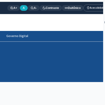
Acessibilid
A+
A
A-
Contraste
Daltônico
Governo Digital