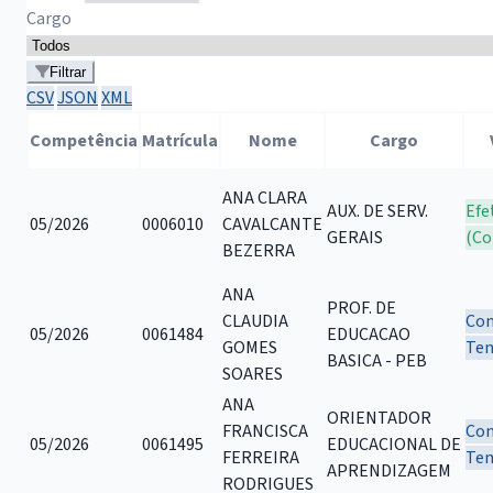
Cargo
Filtrar
CSV
JSON
XML
Competência
Matrícula
Nome
Cargo
ANA CLARA
AUX. DE SERV.
Efe
05/2026
0006010
CAVALCANTE
GERAIS
(Co
BEZERRA
ANA
PROF. DE
CLAUDIA
Con
05/2026
0061484
EDUCACAO
GOMES
Tem
BASICA - PEB
SOARES
ANA
ORIENTADOR
FRANCISCA
Con
05/2026
0061495
EDUCACIONAL DE
FERREIRA
Tem
APRENDIZAGEM
RODRIGUES