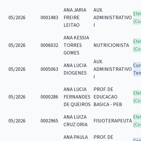
ANA JARIA
AUX.
Efe
05/2026
0001483
FREIRE
ADMINISTRATIVO
(Co
LEITAO
I
ANA KESSIA
Efe
05/2026
0006032
TORRES
NUTRICIONISTA
(Co
GOMES
AUX.
ANA LUCIA
Con
05/2026
0005063
ADMINISTRATIVO
DIOGENES
Tem
I
ANA LUCIA
PROF. DE
Efe
05/2026
0000286
FERNANDES
EDUCACAO
(Co
DE QUEIROS
BASICA - PEB
ANA LUIZA
Efe
05/2026
0002965
FISIOTERAPEUTA
CRUZ ORIA
(Co
ANA PAULA
PROF. DE
Con