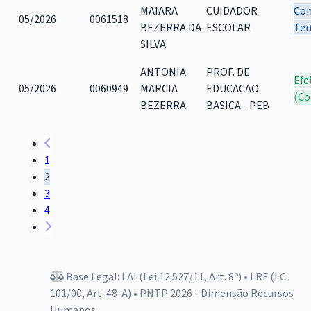
MAIARA
CUIDADOR
Con
05/2026
0061518
BEZERRA DA
ESCOLAR
Tem
SILVA
ANTONIA
PROF. DE
Efe
05/2026
0060949
MARCIA
EDUCACAO
(Co
BEZERRA
BASICA - PEB
1
2
3
4
Base Legal: LAI (Lei 12.527/11, Art. 8º) • LRF (LC
101/00, Art. 48-A) • PNTP 2026 - Dimensão Recursos
Humanos