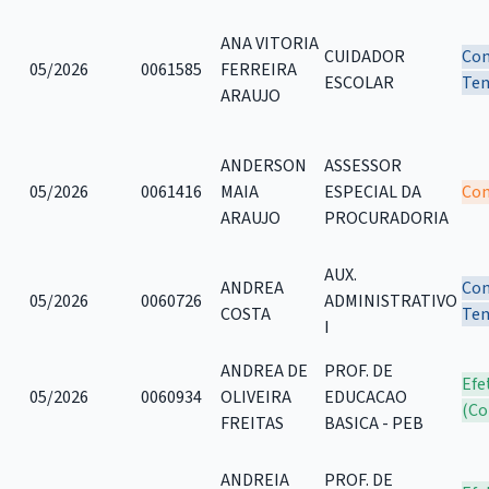
ANA VITORIA
CUIDADOR
Con
05/2026
0061585
FERREIRA
ESCOLAR
Tem
ARAUJO
ANDERSON
ASSESSOR
05/2026
0061416
MAIA
ESPECIAL DA
Com
ARAUJO
PROCURADORIA
AUX.
ANDREA
Con
05/2026
0060726
ADMINISTRATIVO
COSTA
Tem
I
ANDREA DE
PROF. DE
Efe
05/2026
0060934
OLIVEIRA
EDUCACAO
(Co
FREITAS
BASICA - PEB
ANDREIA
PROF. DE