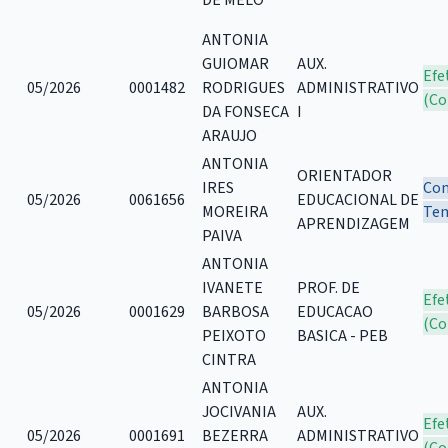
ANTONIA
GUIOMAR
AUX.
Efe
05/2026
0001482
RODRIGUES
ADMINISTRATIVO
(Co
DA FONSECA
I
ARAUJO
ANTONIA
ORIENTADOR
IRES
Con
05/2026
0061656
EDUCACIONAL DE
MOREIRA
Tem
APRENDIZAGEM
PAIVA
ANTONIA
IVANETE
PROF. DE
Efe
05/2026
0001629
BARBOSA
EDUCACAO
(Co
PEIXOTO
BASICA - PEB
CINTRA
ANTONIA
JOCIVANIA
AUX.
Efe
05/2026
0001691
BEZERRA
ADMINISTRATIVO
(Co