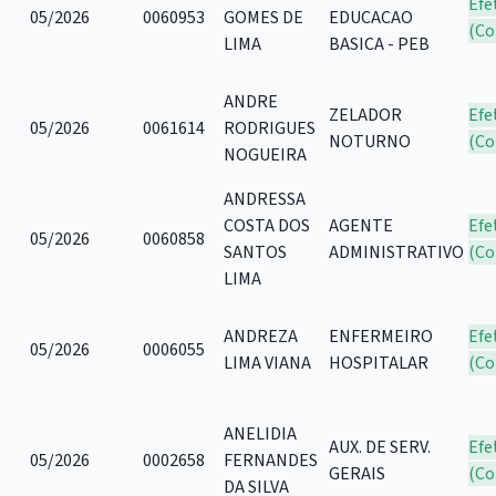
Efe
05/2026
0060953
GOMES DE
EDUCACAO
(Co
LIMA
BASICA - PEB
ANDRE
ZELADOR
Efe
05/2026
0061614
RODRIGUES
NOTURNO
(Co
NOGUEIRA
ANDRESSA
COSTA DOS
AGENTE
Efe
05/2026
0060858
SANTOS
ADMINISTRATIVO
(Co
LIMA
ANDREZA
ENFERMEIRO
Efe
05/2026
0006055
LIMA VIANA
HOSPITALAR
(Co
ANELIDIA
AUX. DE SERV.
Efe
05/2026
0002658
FERNANDES
GERAIS
(Co
DA SILVA