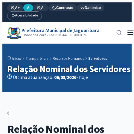
A+
A
A-
Contraste
Daltônico
Acessibilidade
Prefeitura Municipal de Jaguaribara
Estado do Ceará • CNPJ: 07.442.981/0001-76
Transparência
Recursos Humanos
Servidores
Início
Relação Nominal dos Servidores
Última atualização:
06/08/2026
· hoje
Relação Nominal dos