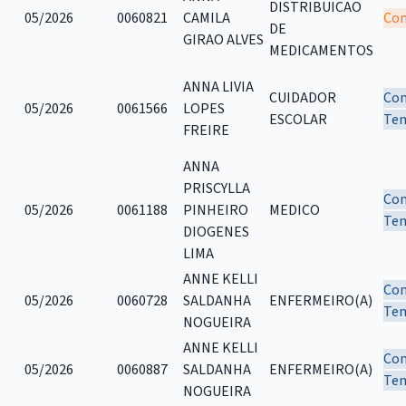
DISTRIBUICAO
05/2026
0060821
CAMILA
Com
DE
GIRAO ALVES
MEDICAMENTOS
ANNA LIVIA
CUIDADOR
Con
05/2026
0061566
LOPES
ESCOLAR
Tem
FREIRE
ANNA
PRISCYLLA
Con
05/2026
0061188
PINHEIRO
MEDICO
Tem
DIOGENES
LIMA
ANNE KELLI
Con
05/2026
0060728
SALDANHA
ENFERMEIRO(A)
Tem
NOGUEIRA
ANNE KELLI
Con
05/2026
0060887
SALDANHA
ENFERMEIRO(A)
Tem
NOGUEIRA