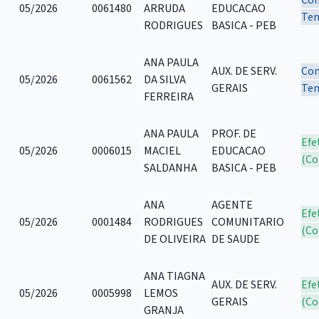
05/2026
0061480
ARRUDA
EDUCACAO
Tem
RODRIGUES
BASICA - PEB
ANA PAULA
AUX. DE SERV.
Con
05/2026
0061562
DA SILVA
GERAIS
Tem
FERREIRA
ANA PAULA
PROF. DE
Efe
05/2026
0006015
MACIEL
EDUCACAO
(Co
SALDANHA
BASICA - PEB
ANA
AGENTE
Efe
05/2026
0001484
RODRIGUES
COMUNITARIO
(Co
DE OLIVEIRA
DE SAUDE
ANA TIAGNA
AUX. DE SERV.
Efe
05/2026
0005998
LEMOS
GERAIS
(Co
GRANJA