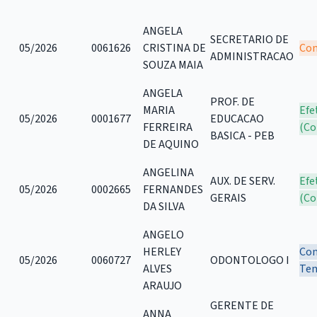
ANGELA
SECRETARIO DE
05/2026
0061626
CRISTINA DE
Com
ADMINISTRACAO
SOUZA MAIA
ANGELA
PROF. DE
MARIA
Efe
05/2026
0001677
EDUCACAO
FERREIRA
(Co
BASICA - PEB
DE AQUINO
ANGELINA
AUX. DE SERV.
Efe
05/2026
0002665
FERNANDES
GERAIS
(Co
DA SILVA
ANGELO
HERLEY
Con
05/2026
0060727
ODONTOLOGO I
ALVES
Tem
ARAUJO
GERENTE DE
ANNA