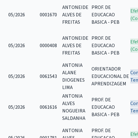
ANTONEIDE
PROF. DE
Efe
05/2026
0001670
ALVES DE
EDUCACAO
(Co
FREITAS
BASICA - PEB
ANTONEIDE
PROF. DE
Efe
05/2026
0000408
ALVES DE
EDUCACAO
(Co
FREITAS
BASICA - PEB
ANTONIA
ORIENTADOR
ALANE
Con
05/2026
0061543
EDUCACIONAL DE
DIOGENES
Tem
APRENDIZAGEM
LIMA
ANTONIA
PROF. DE
ALVES
Con
05/2026
0061616
EDUCACAO
NOGUEIRA
Tem
BASICA - PEB
SALDANHA
ANTONIA
PROF. DE
Efe
05/2026
0001781
ALVES
EDUCACAO