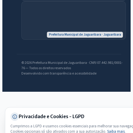
Olá. Pergunte sobre serviços, notícias, legislação, Diário Oficial,
licitações, estrutura ou transparência do município.
Licitações abertas
Carta de serviços
Diário Oficial
Prefeitura Municipal de Jaguaribara · Jaguaribara
© 2026 Prefeitura Municipal de Jaguaribara · CNPJ 07.442.981/0001-
76 — Todos os direitos reservados
Desenvolvido com transparência e acessibilidade
Privacidade e Cookies - LGPD
Cumprimos a LGPD e usamos cookies essenciais para melhorar sua navega
Cookies opcionais só são ativados com a sua autorização.
Saiba mais
.