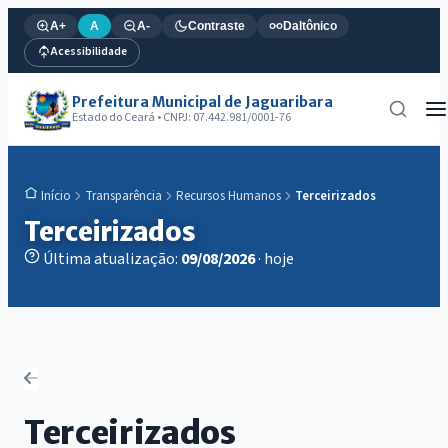
A+
A
A-
Contraste
Daltônico
Acessibilidade
Prefeitura Municipal de Jaguaribara
Estado do Ceará • CNPJ: 07.442.981/0001-76
Transparência
Recursos Humanos
Terceirizados
Início
Terceirizados
Última atualização:
09/08/2026
· hoje
Terceirizados