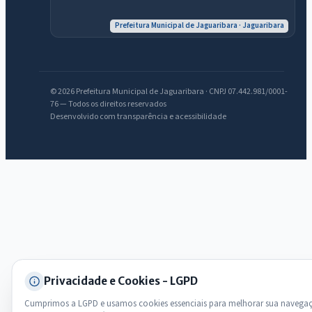
Prefeitura Municipal de Jaguaribara · Jaguaribara
Olá. Pergunte sobre serviços, notícias, legislação, Diário Oficial,
licitações, estrutura ou transparência do município.
Licitações abertas
Carta de serviços
Diário Oficial
© 2026 Prefeitura Municipal de Jaguaribara · CNPJ 07.442.981/0001-
76 — Todos os direitos reservados
Desenvolvido com transparência e acessibilidade
Privacidade e Cookies - LGPD
Cumprimos a LGPD e usamos cookies essenciais para melhorar sua navega