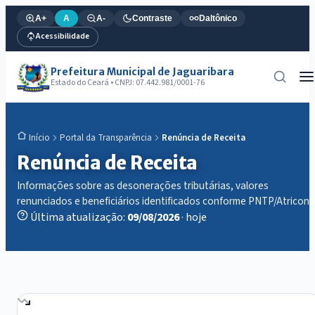
A+
A
A-
Contraste
Daltônico
Acessibilidade
Prefeitura Municipal de Jaguaribara
Estado do Ceará • CNPJ: 07.442.981/0001-76
Portal da Transparência
Renúncia de Receita
Início
Renúncia de Receita
Informações sobre as desonerações tributárias, valores
renunciados e beneficiários identificados conforme PNTP/Atricon.
Última atualização:
09/08/2026
· hoje