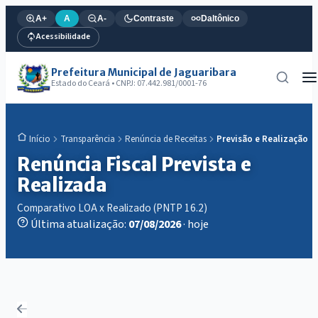
A+
A
A-
Contraste
Daltônico
Acessibilidade
Prefeitura Municipal de Jaguaribara
Estado do Ceará • CNPJ: 07.442.981/0001-76
Transparência
Renúncia de Receitas
Previsão e Realização
Início
Renúncia Fiscal Prevista e
Realizada
Comparativo LOA x Realizado (PNTP 16.2)
Última atualização:
07/08/2026
· hoje