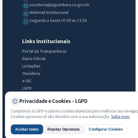
licitações, estrutura ou transparência do município.
ouvidoria@jaguaribara.ce.gov.br
Webmail Institucional
Licitações abertas
Carta de serviços
Diário Oficial
Segunda a Sexta 07:30 as 13:30
Links Institucionais
Portal da Transparência
Diário Oficial
Licitações
Ouvidoria
e-SIC
LGPD
Mapa do Site
Privacidade e Cookies - LGPD
Acessibilidade
Cumprimos a LGPD e usamos cookies essenciais para melhorar sua navega
Cookies opcionais só são ativados com a sua autorização.
Saiba mais
.
Transparência
Aceitar todos
Rejeitar Opcionais
Configurar Cookies
AI
Radar da Transparência Pública