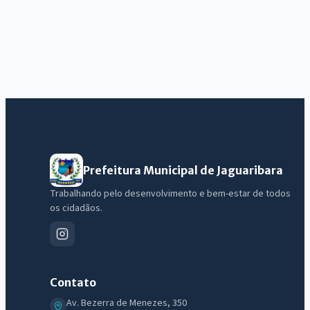
Prefeitura Municipal de Jaguaribara
Trabalhando pelo desenvolvimento e bem-estar de todos
os cidadãos.
IntGest AI
AI
Assistente do Portal
Contato
Olá. Pergunte sobre serviços, notícias, legislação, Diário Oficial,
Av. Bezerra de Menezes, 350