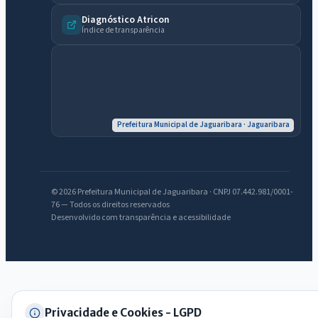
IntGest AI
AI
Diagnóstico Atricon
Assistente do Portal
Índice de transparência
Olá. Pergunte sobre serviços, notícias, legislação, Diário Oficial,
licitações, estrutura ou transparência do município.
Licitações abertas
Carta de serviços
Diário Oficial
Prefeitura Municipal de Jaguaribara · Jaguaribara
© 2026 Prefeitura Municipal de Jaguaribara · CNPJ 07.442.981/0001-
76 — Todos os direitos reservados
Desenvolvido com transparência e acessibilidade
Privacidade e Cookies - LGPD