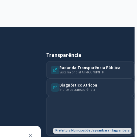
Olá. Pergunte sobre serviços, notícias, legislação,
Diário Oficial, licitações, estrutura ou transparência
do município.
Licitações abertas
Carta de serviços
Diário Oficial
Transparência
Radar da Transparência Pública
Sistema oficial ATRICON/PNTP
Diagnóstico Atricon
Índice de transparência
Prefeitura Municipal de Jaguaribara · Jaguaribara