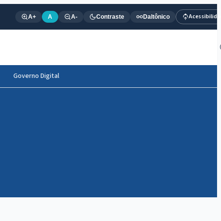
Acessibilid
A+
A
A-
Contraste
Daltônico
Governo Digital