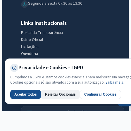
Segunda a Sexta 07:30 as 13:30
Links Institucionais
Portal da Transparência
Diário Oficial
Licitações
Ouvidoria
e-SIC
Privacidade e Cookies - LGPD
LGPD
Mapa do Site
Cumprimos a LGPD e usamos cookies essenciais para melhorar sua navega
Acessibilidade
Cookies opcionais só são ativados com a sua autorização.
Saiba mais
.
Aceitar todos
Rejeitar Opcionais
Configurar Cookies
AI
Transparência
Radar da Transparência Pública
Sistema oficial ATRICON/PNTP
Diagnóstico Atricon