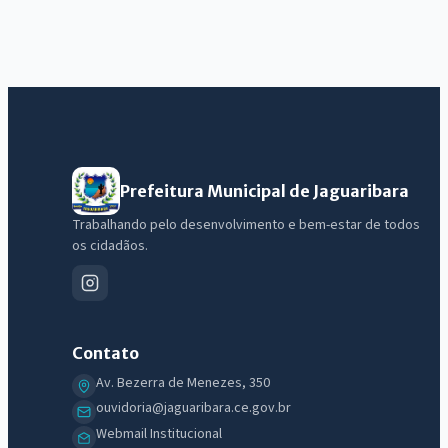
Prefeitura Municipal de Jaguaribara
Trabalhando pelo desenvolvimento e bem-estar de todos
IntGest AI
os cidadãos.
AI
Assistente do Portal
Olá. Pergunte sobre serviços, notícias, legislação, Diário Oficial,
Contato
licitações, estrutura ou transparência do município.
Av. Bezerra de Menezes, 350
Licitações abertas
Carta de serviços
Diário Oficial
ouvidoria@jaguaribara.ce.gov.br
Webmail Institucional