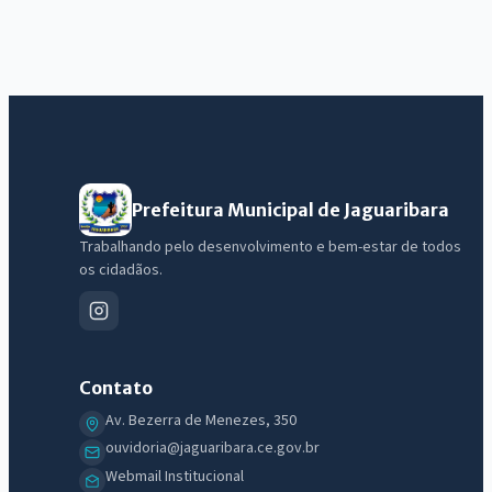
Prefeitura Municipal de Jaguaribara
Trabalhando pelo desenvolvimento e bem-estar de todos
IntGest AI
os cidadãos.
AI
Assistente do Portal
Olá. Pergunte sobre serviços, notícias, legislação, Diário Oficial,
Contato
licitações, estrutura ou transparência do município.
Av. Bezerra de Menezes, 350
Licitações abertas
Carta de serviços
Diário Oficial
ouvidoria@jaguaribara.ce.gov.br
Webmail Institucional