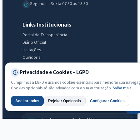
Segunda a Sexta 07:30 as 13:30
Links Institucionais
Portal da Transparência
Diário Oficial
Licitações
Ouvidoria
e-SIC
Privacidade e Cookies - LGPD
LGPD
Mapa do Site
Cumprimos a LGPD e usamos cookies essenciais para melhorar sua navega
Acessibilidade
Cookies opcionais só são ativados com a sua autorização.
Saiba mais
.
Aceitar todos
Rejeitar Opcionais
Configurar Cookies
AI
Transparência
Radar da Transparência Pública
Sistema oficial ATRICON/PNTP
Diagnóstico Atricon