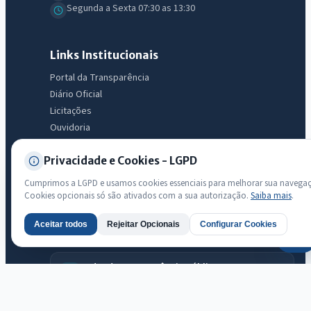
Segunda a Sexta 07:30 as 13:30
Links Institucionais
Portal da Transparência
Diário Oficial
Licitações
Ouvidoria
e-SIC
Privacidade e Cookies - LGPD
LGPD
Mapa do Site
Cumprimos a LGPD e usamos cookies essenciais para melhorar sua navega
Acessibilidade
Cookies opcionais só são ativados com a sua autorização.
Saiba mais
.
Aceitar todos
Rejeitar Opcionais
Configurar Cookies
AI
Transparência
Radar da Transparência Pública
Sistema oficial ATRICON/PNTP
Diagnóstico Atricon