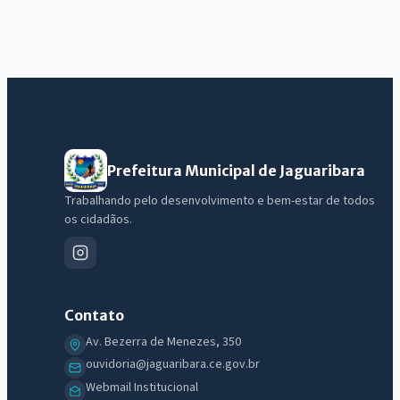
Prefeitura Municipal de Jaguaribara
Trabalhando pelo desenvolvimento e bem-estar de todos
IntGest AI
os cidadãos.
AI
Assistente do Portal
Olá. Pergunte sobre serviços, notícias, legislação, Diário Oficial,
Contato
licitações, estrutura ou transparência do município.
Av. Bezerra de Menezes, 350
Licitações abertas
Carta de serviços
Diário Oficial
ouvidoria@jaguaribara.ce.gov.br
Webmail Institucional