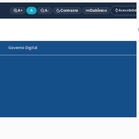
Acessibilid
A+
A
A-
Contraste
Daltônico
Governo Digital