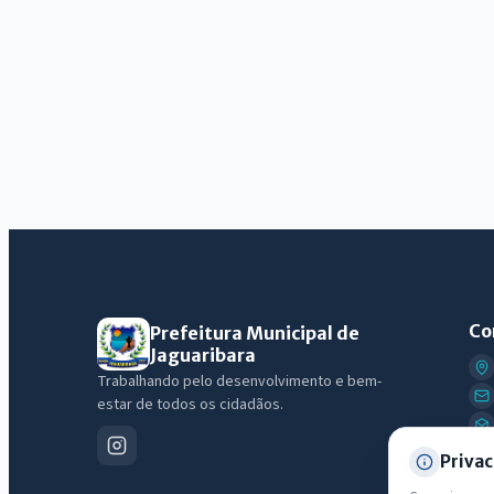
Co
Prefeitura Municipal de
Jaguaribara
Trabalhando pelo desenvolvimento e bem-
estar de todos os cidadãos.
Privac