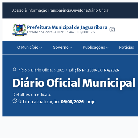
Acesso à Informação
Transparência
Ouvidoria
Diário Oficial
Prefeitura Municipal de Jaguaribara
Estado do Ceará • CNPJ: 07.442.981/0001-76
O Município
Governo
Publicações
Notícias
Diário Oficial
2026
Edição Nº 1990-EXTRA/2026
Início
Diário Oficial Municipal
Detalhes da edição.
Última atualização:
06/08/2026
· hoje