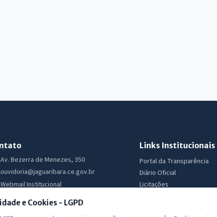
ntato
Links Institucionais
Av. Bezerra de Menezes, 350
Portal da Transparência
ouvidoria@jaguaribara.ce.gov.br
Diário Oficial
Licitações
Webmail Institucional
Ouvidoria
Segunda a Sexta 07:30 as 13:30
idade e Cookies - LGPD
e-SIC