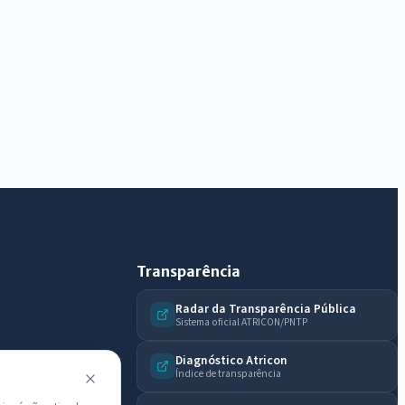
Diário Oficial, licitações, estrutura ou transparência
do município.
Licitações abertas
Carta de serviços
Diário Oficial
Transparência
Radar da Transparência Pública
Sistema oficial ATRICON/PNTP
Diagnóstico Atricon
Índice de transparência