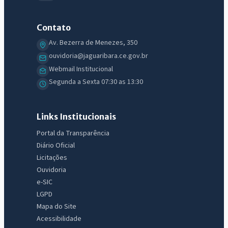
Contato
Av. Bezerra de Menezes, 350
ouvidoria@jaguaribara.ce.gov.br
Webmail Institucional
Segunda a Sexta 07:30 as 13:30
Links Institucionais
Portal da Transparência
Diário Oficial
Licitações
Ouvidoria
e-SIC
LGPD
IntGest AI
Mapa do Site
AI
Assistente do Portal
Acessibilidade