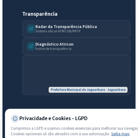
Olá. Pergunte sobre serviços, notícias, legislação, Diário Oficial,
Transparência
licitações, estrutura ou transparência do município.
Radar da Transparência Pública
Sistema oficial ATRICON/PNTP
Licitações abertas
Carta de serviços
Diário Oficial
Diagnóstico Atricon
Índice de transparência
Prefeitura Municipal de Jaguaribara · Jaguaribara
Privacidade e Cookies - LGPD
© 2026 Prefeitura Municipal de Jaguaribara · CNPJ 07.442.981/0001-
76 — Todos os direitos reservados
Cumprimos a LGPD e usamos cookies essenciais para melhorar sua navega
Desenvolvido com transparência e acessibilidade
Cookies opcionais só são ativados com a sua autorização.
Saiba mais
.