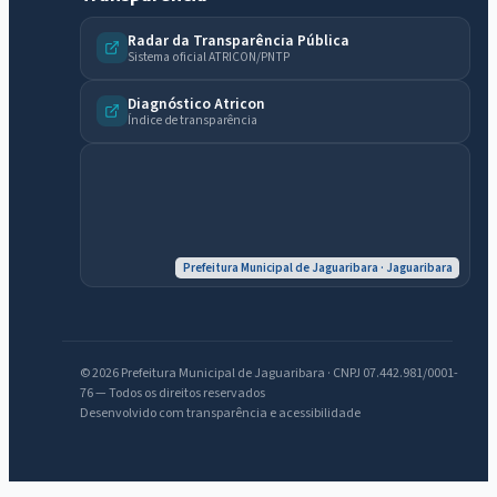
Radar da Transparência Pública
Sistema oficial ATRICON/PNTP
Diagnóstico Atricon
Índice de transparência
IntGest AI
AI
Assistente do Portal
Prefeitura Municipal de Jaguaribara · Jaguaribara
Olá. Pergunte sobre serviços, notícias, legislação, Diário Oficial,
licitações, estrutura ou transparência do município.
© 2026 Prefeitura Municipal de Jaguaribara · CNPJ 07.442.981/0001-
76 — Todos os direitos reservados
Licitações abertas
Carta de serviços
Diário Oficial
Desenvolvido com transparência e acessibilidade