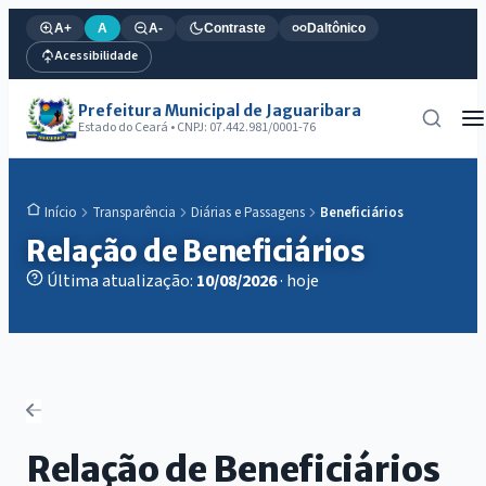
A+
A
A-
Contraste
Daltônico
Acessibilidade
Prefeitura Municipal de Jaguaribara
Estado do Ceará • CNPJ: 07.442.981/0001-76
Transparência
Diárias e Passagens
Beneficiários
Início
Relação de Beneficiários
Última atualização:
10/08/2026
· hoje
Relação de Beneficiários