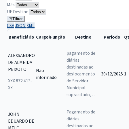
Mês
UF Destino
Filtrar
CSV
JSON
XML
Beneficiário
Cargo/Função
Destino
Período
Qt
pagamento de
ALEXSANDRO
diárias
DE ALMEIDA
destinadas ao
PEIXOTO
Não
deslocamento
30/12/2025
1
informado
XXX.872.413-
do Servidor
XX
Municipal
supracitado, …
Pagamento de
JOHN
diárias
EDUARDO DE
destinadas ao
MELO