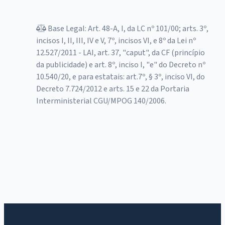
Base Legal: Art. 48-A, I, da LC nº 101/00; arts. 3º,
incisos I, II, III, IV e V, 7º, incisos VI, e 8º da Lei nº
12.527/2011 - LAI, art. 37, "caput", da CF (princípio
da publicidade) e art. 8º, inciso I, "e" do Decreto nº
10.540/20, e para estatais: art.7º, § 3º, inciso VI, do
Decreto 7.724/2012 e arts. 15 e 22 da Portaria
Interministerial CGU/MPOG 140/2006.