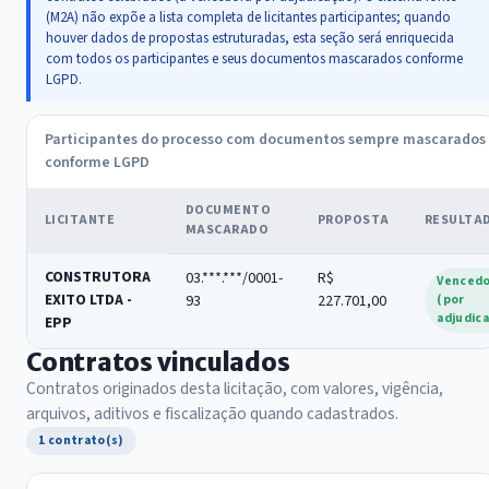
(M2A) não expõe a lista completa de licitantes participantes; quando
houver dados de propostas estruturadas, esta seção será enriquecida
com todos os participantes e seus documentos mascarados conforme
LGPD.
Participantes do processo com documentos sempre mascarados
conforme LGPD
DOCUMENTO
LICITANTE
PROPOSTA
RESULTA
MASCARADO
CONSTRUTORA
03.***.***/0001-
R$
Venced
EXITO LTDA -
93
227.701,00
(por
adjudic
EPP
Contratos vinculados
Contratos originados desta licitação, com valores, vigência,
arquivos, aditivos e fiscalização quando cadastrados.
1 contrato(s)