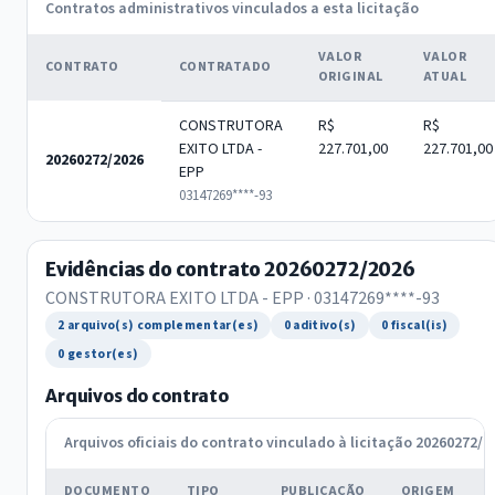
Contratos administrativos vinculados a esta licitação
VALOR
VALOR
CONTRATO
CONTRATADO
ORIGINAL
ATUAL
CONSTRUTORA
R$
R$
EXITO LTDA -
227.701,00
227.701,00
20260272/2026
EPP
03147269****-93
Evidências do contrato 20260272/2026
CONSTRUTORA EXITO LTDA - EPP · 03147269****-93
2 arquivo(s) complementar(es)
0 aditivo(s)
0 fiscal(is)
0 gestor(es)
Arquivos do contrato
Arquivos oficiais do contrato vinculado à licitação 20260272/2
DOCUMENTO
TIPO
PUBLICAÇÃO
ORIGEM