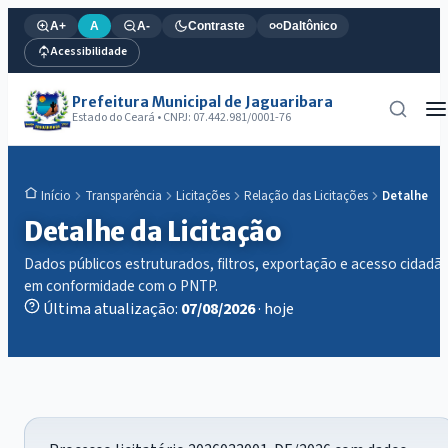
A+
A
A-
Contraste
Daltônico
Acessibilidade
Prefeitura Municipal de Jaguaribara
Estado do Ceará • CNPJ: 07.442.981/0001-76
Transparência
Licitações
Relação das Licitações
Detalhe
Início
Detalhe da Licitação
Dados públicos estruturados, filtros, exportação e acesso cidadã
em conformidade com o PNTP.
Última atualização:
07/08/2026
· hoje