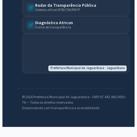
Radar da Transparência Pública
Sistema oficial ATRICON/PNTP
Diagnóstico Atricon
Índice de transparência
IntGest AI
AI
Assistente do Portal
Prefeitura Municipal de Jaguaribara · Jaguaribara
Olá. Pergunte sobre serviços, notícias, legislação, Diário Oficial,
licitações, estrutura ou transparência do município.
Licitações abertas
Carta de serviços
Diário Oficial
© 2026 Prefeitura Municipal de Jaguaribara · CNPJ 07.442.981/0001-
76 — Todos os direitos reservados
Desenvolvido com transparência e acessibilidade