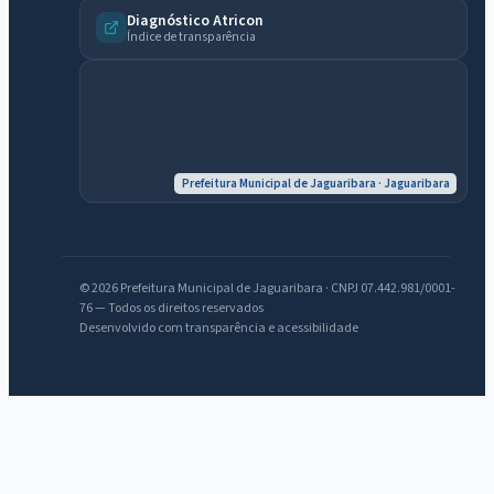
Diagnóstico Atricon
Índice de transparência
Prefeitura Municipal de Jaguaribara · Jaguaribara
© 2026 Prefeitura Municipal de Jaguaribara · CNPJ 07.442.981/0001-
76 — Todos os direitos reservados
Desenvolvido com transparência e acessibilidade
IntGest AI
AI
Assistente do Portal
Olá. Pergunte sobre serviços, notícias, legislação, Diário Oficial,
licitações, estrutura ou transparência do município.