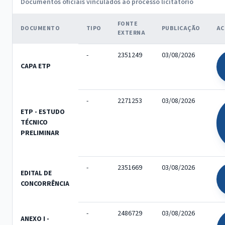
Documentos oficiais vinculados ao processo licitatório
FONTE
DOCUMENTO
TIPO
PUBLICAÇÃO
AC
EXTERNA
-
2351249
03/08/2026
CAPA ETP
-
2271253
03/08/2026
ETP - ESTUDO
TÉCNICO
PRELIMINAR
-
2351669
03/08/2026
EDITAL DE
CONCORRÊNCIA
-
2486729
03/08/2026
ANEXO I -