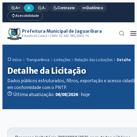
A+
A
A-
Contraste
Daltônico
Acessibilidade
Prefeitura Municipal de Jaguaribara
Estado do Ceará • CNPJ: 07.442.981/0001-76
Transparência
Licitações
Relação das Licitações
Detalhe
Início
Detalhe da Licitação
Dados públicos estruturados, filtros, exportação e acesso cidadã
em conformidade com o PNTP.
Última atualização:
06/08/2026
· hoje