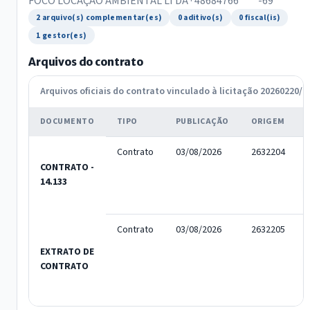
FOCO LOCAÇÃO AMBIENTAL LTDA · 48684766****-69
2 arquivo(s) complementar(es)
0 aditivo(s)
0 fiscal(is)
1 gestor(es)
Arquivos do contrato
Arquivos oficiais do contrato vinculado à licitação 20260220/2
DOCUMENTO
TIPO
PUBLICAÇÃO
ORIGEM
Contrato
03/08/2026
2632204
CONTRATO -
14.133
Contrato
03/08/2026
2632205
EXTRATO DE
CONTRATO