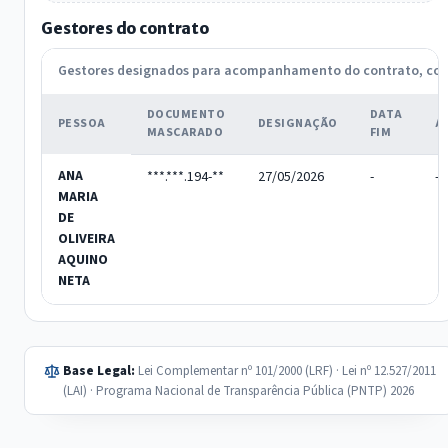
Gestores do contrato
Gestores designados para acompanhamento do contrato, c
DOCUMENTO
DATA
PESSOA
DESIGNAÇÃO
A
MASCARADO
FIM
ANA
***.***.194-**
27/05/2026
-
-
MARIA
DE
OLIVEIRA
AQUINO
NETA
Base Legal:
Lei Complementar nº 101/2000 (LRF) · Lei nº 12.527/2011
(LAI) · Programa Nacional de Transparência Pública (PNTP) 2026