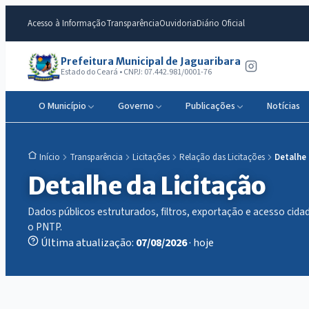
Acesso à Informação
Transparência
Ouvidoria
Diário Oficial
Prefeitura Municipal de Jaguaribara
Estado do Ceará • CNPJ: 07.442.981/0001-76
O Município
Governo
Publicações
Notícias
Transparência
Licitações
Relação das Licitações
Detalhe
Início
Detalhe da Licitação
Dados públicos estruturados, filtros, exportação e acesso ci
o PNTP.
Última atualização:
07/08/2026
· hoje