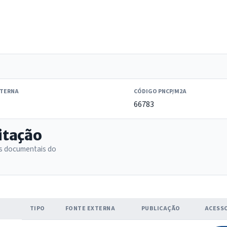
XTERNA
CÓDIGO PNCP/M2A
66783
itação
as documentais do
TIPO
FONTE EXTERNA
PUBLICAÇÃO
ACESS