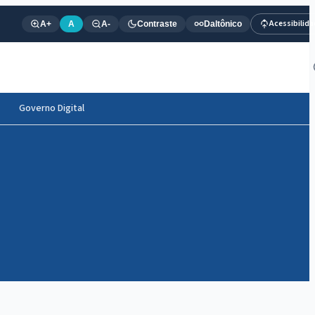
Acessibilid
A+
A
A-
Contraste
Daltônico
Governo Digital