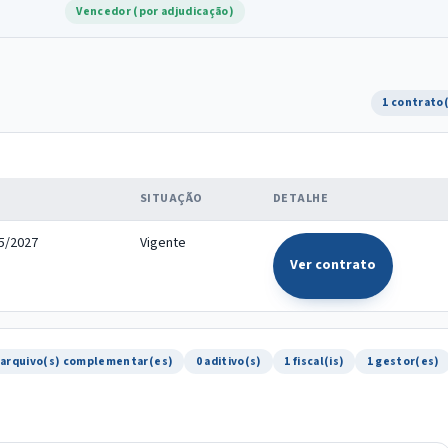
Vencedor (por adjudicação)
1 contrato
SITUAÇÃO
DETALHE
05/2027
Vigente
Ver contrato
 arquivo(s) complementar(es)
0 aditivo(s)
1 fiscal(is)
1 gestor(es)