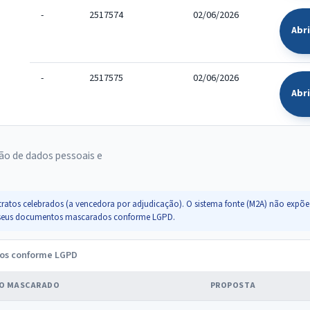
-
2517574
02/06/2026
Abr
-
2517575
02/06/2026
Abr
ão de dados pessoais e
ratos celebrados (a vencedora por adjudicação). O sistema fonte (M2A) não expõe 
s e seus documentos mascarados conforme LGPD.
dos conforme LGPD
O MASCARADO
PROPOSTA