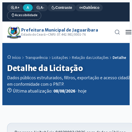
A+
A
A-
Contraste
Daltônico
Acessibilidade
Prefeitura Municipal de Jaguaribara
Estado do Ceará • CNPJ: 07.442.981/0001-76
Transparência
Licitações
Relação das Licitações
Detalhe
Início
Detalhe da Licitação
Dados públicos estruturados, filtros, exportação e acesso cidadã
em conformidade com o PNTP.
Última atualização:
08/08/2026
· hoje