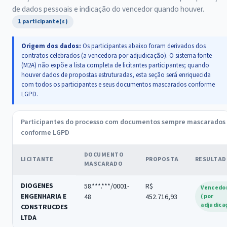
de dados pessoais e indicação do vencedor quando houver.
1 participante(s)
Origem dos dados:
Os participantes abaixo foram derivados dos
contratos celebrados (a vencedora por adjudicação). O sistema fonte
(M2A) não expõe a lista completa de licitantes participantes; quando
houver dados de propostas estruturadas, esta seção será enriquecida
com todos os participantes e seus documentos mascarados conforme
LGPD.
Participantes do processo com documentos sempre mascarados
conforme LGPD
DOCUMENTO
LICITANTE
PROPOSTA
RESULTA
MASCARADO
DIOGENES
58.***.***/0001-
R$
Vencedo
ENGENHARIA E
48
452.716,93
(por
adjudica
CONSTRUCOES
LTDA