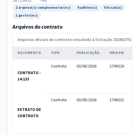
58715651****-48
2 arquivo(s) complementar(es)
0 aditivo(s)
0 fiscal(is)
1 gestor(es)
Arquivos do contrato
Arquivos oficiais do contrato vinculado à licitação 20260275/2
DOCUMENTO
TIPO
PUBLICAÇÃO
ORIGEM
Contrato
03/08/2026
2749220
CONTRATO -
14.133
Contrato
03/08/2026
2749221
EXTRATO DE
CONTRATO