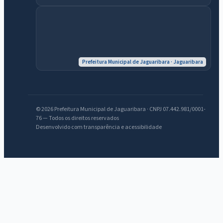
Prefeitura Municipal de Jaguaribara · Jaguaribara
© 2026 Prefeitura Municipal de Jaguaribara · CNPJ 07.442.981/0001-
76 — Todos os direitos reservados
Desenvolvido com transparência e acessibilidade
IntGest AI
AI
Assistente do Portal
Olá. Pergunte sobre serviços, notícias, legislação, Diário Oficial,
licitações, estrutura ou transparência do município.
Licitações abertas
Carta de serviços
Diário Oficial