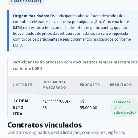
1 participante(s)
Origem dos dados:
Os participantes abaixo foram derivados dos
contratos celebrados (a vencedora por adjudicação). O sistema fonte
(M2A) não expõe a lista completa de licitantes participantes; quando
houver dados de propostas estruturadas, esta seção será enriquecida
com todos os participantes e seus documentos mascarados conforme
LGPD.
Participantes do processo com documentos sempre mascarados
conforme LGPD
DOCUMENTO
LICITANTE
PROPOSTA
RESULTADO
MASCARADO
J C DE M
41.***.***/0001-
R$
Vencedor
NETO
88
55.000,00
(por
adjudicação)
LTDA
Contratos vinculados
Contratos originados desta licitação, com valores, vigência,