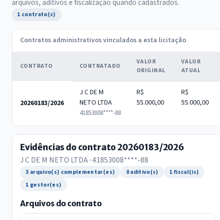
arquivos, aditivos e fiscalização quando cadastrados.
1 contrato(s)
Contratos administrativos vinculados a esta licitação
VALOR
VALOR
CONTRATO
CONTRATADO
ORIGINAL
ATUAL
J C DE M
R$
R$
NETO LTDA
55.000,00
55.000,00
20260183/2026
41853008****-88
Evidências do contrato 20260183/2026
J C DE M NETO LTDA · 41853008****-88
3 arquivo(s) complementar(es)
0 aditivo(s)
1 fiscal(is)
1 gestor(es)
Arquivos do contrato