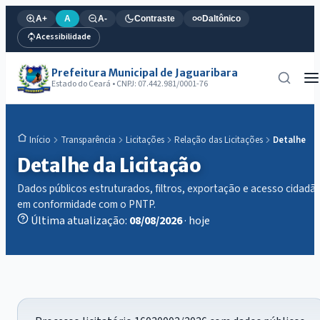
A+
A
A-
Contraste
Daltônico
Acessibilidade
Prefeitura Municipal de Jaguaribara
Estado do Ceará • CNPJ: 07.442.981/0001-76
Transparência
Licitações
Relação das Licitações
Detalhe
Início
Detalhe da Licitação
Dados públicos estruturados, filtros, exportação e acesso cidadã
em conformidade com o PNTP.
Última atualização:
08/08/2026
· hoje