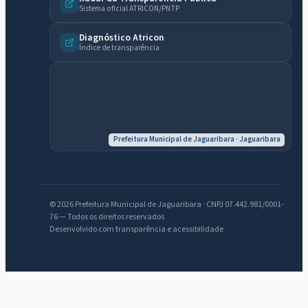
Sistema oficial ATRICON/PNTP
Diagnóstico Atricon
Índice de transparência
Prefeitura Municipal de Jaguaribara · Jaguaribara
© 2026 Prefeitura Municipal de Jaguaribara · CNPJ 07.442.981/0001-
76 — Todos os direitos reservados
Desenvolvido com transparência e acessibilidade
IntGest AI
AI
Assistente do Portal