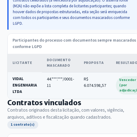
contratos celebrados (a vencedora por adjudicação). O sistema fonte
(M2A) não expõe a lista completa de licitantes participantes; quando
houver dados de propostas estruturadas, esta seção será enriquecida
com todos os participantes e seus documentos mascarados conforme
LGPD.
Participantes do processo com documentos sempre mascarados
conforme LGPD
DOCUMENTO
LICITANTE
PROPOSTA
RESULTAD
MASCARADO
VIDAL
44.***.***/0001-
R$
Vencedor
ENGENHARIA
11
6.074.598,57
(por
adjudicaç
LTDA
Contratos vinculados
Contratos originados desta licitação, com valores, vigência,
arquivos, aditivos e fiscalização quando cadastrados.
1 contrato(s)