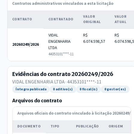
Contratos administrativos vinculados a esta licitação
VALOR
VALOR
CONTRATO
CONTRATADO
ORIGINAL
ATUAL
VIDAL
R$
R$
ENGENHARIA
6.074.598,57
6.074.598,
20260249/2026
LTDA
44353101****-11
Evidências do contrato 20260249/2026
VIDAL ENGENHARIA LTDA · 44353101****-11
Íntegra publicada
0 aditivo(s)
0 fiscal(is)
0 gestor(es)
Arquivos do contrato
Arquivos oficiais do contrato vinculado à licitação 20260249/2
DOCUMENTO
TIPO
PUBLICAÇÃO
ORIGEM