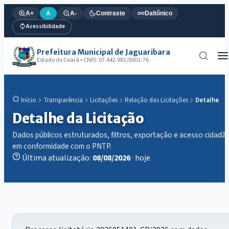
A+
A
A-
Contraste
Daltônico
Acessibilidade
Prefeitura Municipal de Jaguaribara
Estado do Ceará • CNPJ: 07.442.981/0001-76
Transparência
Licitações
Relação das Licitações
Detalhe
Início
Detalhe da Licitação
Dados públicos estruturados, filtros, exportação e acesso cidadã
em conformidade com o PNTP.
Última atualização:
08/08/2026
· hoje