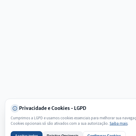
Olá. Pergunte sobre serviços, notícias, legislação, Diário Oficial,
licitações, estrutura ou transparência do município.
Licitações abertas
Carta de serviços
Diário Oficial
Privacidade e Cookies - LGPD
Cumprimos a LGPD e usamos cookies essenciais para melhorar sua navega
Cookies opcionais só são ativados com a sua autorização.
Saiba mais
.