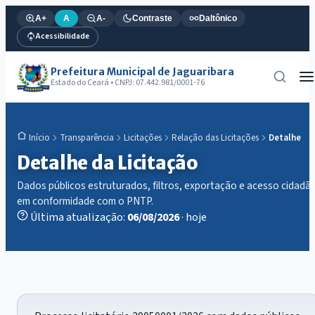
A+
A
A-
Contraste
Daltônico
Acessibilidade
Prefeitura Municipal de Jaguaribara
Estado do Ceará • CNPJ: 07.442.981/0001-76
Transparência
Licitações
Relação das Licitações
Detalhe
Início
Detalhe da Licitação
Dados públicos estruturados, filtros, exportação e acesso cidadã
em conformidade com o PNTP.
Última atualização:
06/08/2026
· hoje