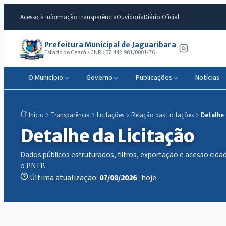
Acesso à Informação
Transparência
Ouvidoria
Diário Oficial
Prefeitura Municipal de Jaguaribara
Estado do Ceará • CNPJ: 07.442.981/0001-76
O Município
Governo
Publicações
Notícias
Transparência
Licitações
Relação das Licitações
Detalhe
Início
Detalhe da Licitação
Dados públicos estruturados, filtros, exportação e acesso ci
o PNTP.
Última atualização:
07/08/2026
· hoje