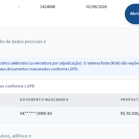
-
2424868
02/06/2026
Abri
ão de dados pessoais e
ratos celebrados (a vencedora por adjudicação). O sistema fonte (M2A) não expõe 
s e seus documentos mascarados conforme LGPD.
dos conforme LGPD
DOCUMENTO MASCARADO
PROPOST
04.***.***/0005-80
R$ 92.500
uivos, aditivos e