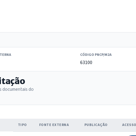
XTERNA
CÓDIGO PNCP/M2A
63100
itação
as documentais do
TIPO
FONTE EXTERNA
PUBLICAÇÃO
ACESS