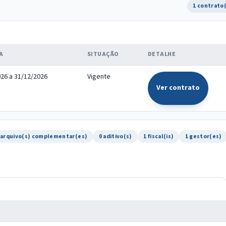
1 contrato
A
SITUAÇÃO
DETALHE
26 a 31/12/2026
Vigente
Ver contrato
 arquivo(s) complementar(es)
0 aditivo(s)
1 fiscal(is)
1 gestor(es)
O