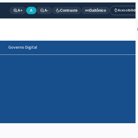
Acessibilid
A+
A
A-
Contraste
Daltônico
Governo Digital