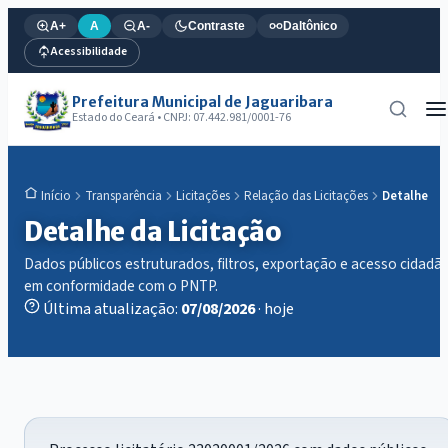
A+
A
A-
Contraste
Daltônico
Acessibilidade
Prefeitura Municipal de Jaguaribara
Estado do Ceará • CNPJ: 07.442.981/0001-76
Transparência
Licitações
Relação das Licitações
Detalhe
Início
Detalhe da Licitação
Dados públicos estruturados, filtros, exportação e acesso cidadã
em conformidade com o PNTP.
Última atualização:
07/08/2026
· hoje