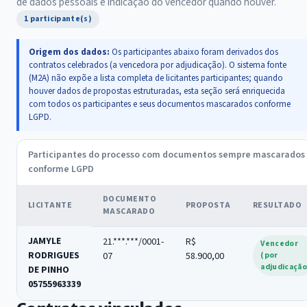
de dados pessoais e indicação do vencedor quando houver.
1 participante(s)
Origem dos dados:
Os participantes abaixo foram derivados dos
contratos celebrados (a vencedora por adjudicação). O sistema fonte
(M2A) não expõe a lista completa de licitantes participantes; quando
houver dados de propostas estruturadas, esta seção será enriquecida
com todos os participantes e seus documentos mascarados conforme
LGPD.
Participantes do processo com documentos sempre mascarados
conforme LGPD
DOCUMENTO
LICITANTE
PROPOSTA
RESULTADO
MASCARADO
JAMYLE
21.***.***/0001-
R$
Vencedor
RODRIGUES
07
58.900,00
(por
adjudicação
DE PINHO
05755963339