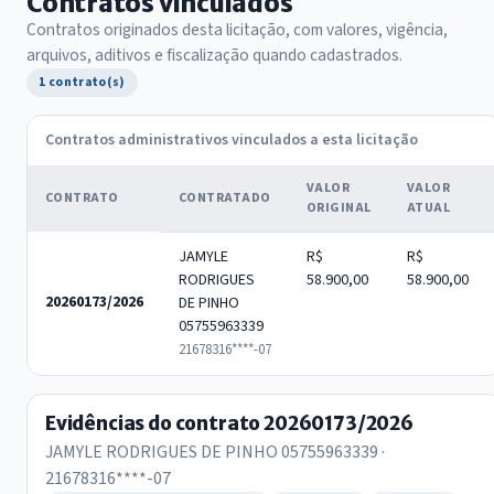
Contratos vinculados
Contratos originados desta licitação, com valores, vigência,
arquivos, aditivos e fiscalização quando cadastrados.
1 contrato(s)
Contratos administrativos vinculados a esta licitação
VALOR
VALOR
CONTRATO
CONTRATADO
ORIGINAL
ATUAL
JAMYLE
R$
R$
RODRIGUES
58.900,00
58.900,00
20260173/2026
DE PINHO
05755963339
21678316****-07
Evidências do contrato 20260173/2026
JAMYLE RODRIGUES DE PINHO 05755963339 ·
21678316****-07