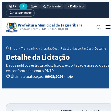
A+
A
A-
Contraste
Daltônico
Acessibilidade
Prefeitura Municipal de Jaguaribara
Estado do Ceará • CNPJ: 07.442.981/0001-76
Transparência
Licitações
Relação das Licitações
Detalhe
Início
Detalhe da Licitação
Dados públicos estruturados, filtros, exportação e acesso cidadã
em conformidade com o PNTP.
Última atualização:
06/08/2026
· hoje