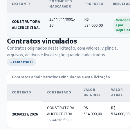
DOCUMENTO
LICITANTE
PROPOSTA
RESULTA
MASCARADO
15.***.***/0001-
R$
Venced
CONSTRUTORA
10
534.000,00
(por
ALICERCE LTDA.
adjudic
Contratos vinculados
Contratos originados desta licitação, com valores, vigência,
arquivos, aditivos e fiscalização quando cadastrados.
1 contrato(s)
Contratos administrativos vinculados a esta licitação
VALOR
VALOR
CONTRATO
CONTRATADO
ORIGINAL
ATUAL
CONSTRUTORA
R$
R$
ALICERCE LTDA.
534.000,00
534.000,00
20260217/2026
15844260****-10