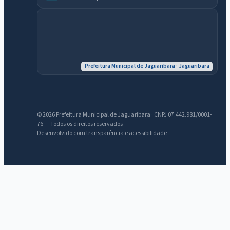
Prefeitura Municipal de Jaguaribara · Jaguaribara
© 2026 Prefeitura Municipal de Jaguaribara · CNPJ 07.442.981/0001-
76 — Todos os direitos reservados
Desenvolvido com transparência e acessibilidade
IntGest AI
AI
Assistente do Portal
Olá. Pergunte sobre serviços, notícias, legislação, Diário Oficial,
licitações, estrutura ou transparência do município.
Licitações abertas
Carta de serviços
Diário Oficial