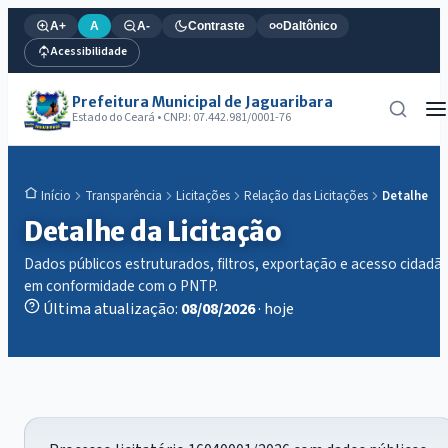
A+
A
A-
Contraste
Daltônico
Acessibilidade
Prefeitura Municipal de Jaguaribara
Estado do Ceará • CNPJ: 07.442.981/0001-76
Transparência
Licitações
Relação das Licitações
Detalhe
Início
Detalhe da Licitação
Dados públicos estruturados, filtros, exportação e acesso cidadã
em conformidade com o PNTP.
Última atualização:
08/08/2026
· hoje