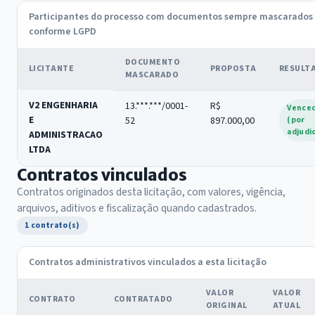
Participantes do processo com documentos sempre mascarados
conforme LGPD
DOCUMENTO
LICITANTE
PROPOSTA
RESULT
MASCARADO
V2 ENGENHARIA
13.***.***/0001-
R$
Vence
E
52
897.000,00
(por
adjudi
ADMINISTRACAO
LTDA
Contratos vinculados
Contratos originados desta licitação, com valores, vigência,
arquivos, aditivos e fiscalização quando cadastrados.
1 contrato(s)
Contratos administrativos vinculados a esta licitação
VALOR
VALOR
CONTRATO
CONTRATADO
ORIGINAL
ATUAL