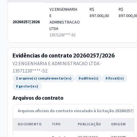
V2 ENGENHARIA
R$
R$
E
897.000,00
897.000,0
20260257/2026
ADMINISTRACAO
LTDA
13571230****-52
Evidências do contrato 20260257/2026
V2 ENGENHARIA E ADMINISTRACAO LTDA ·
13571230****-52
2 arquivo(s) complementar(es)
0 aditivo(s)
0 fiscal(is)
0 gestor(es)
Arquivos do contrato
Arquivos oficiais do contrato vinculado à licitação 20260257/2
DOCUMENTO
TIPO
PUBLICAÇÃO
ORIGEM