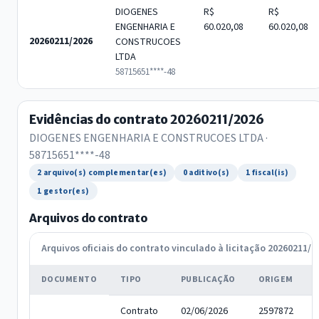
DIOGENES
R$
R$
ENGENHARIA E
60.020,08
60.020,08
20260211/2026
CONSTRUCOES
LTDA
58715651****-48
Evidências do contrato 20260211/2026
DIOGENES ENGENHARIA E CONSTRUCOES LTDA ·
58715651****-48
2 arquivo(s) complementar(es)
0 aditivo(s)
1 fiscal(is)
1 gestor(es)
Arquivos do contrato
Arquivos oficiais do contrato vinculado à licitação 20260211/2
DOCUMENTO
TIPO
PUBLICAÇÃO
ORIGEM
Contrato
02/06/2026
2597872