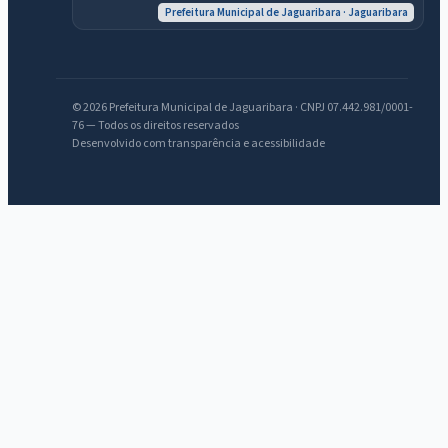
Prefeitura Municipal de Jaguaribara · Jaguaribara
© 2026 Prefeitura Municipal de Jaguaribara · CNPJ 07.442.981/0001-
76 — Todos os direitos reservados
Desenvolvido com transparência e acessibilidade
IntGest AI
AI
Assistente do Portal
Olá. Pergunte sobre serviços, notícias, legislação, Diário Oficial,
licitações, estrutura ou transparência do município.
Licitações abertas
Carta de serviços
Diário Oficial