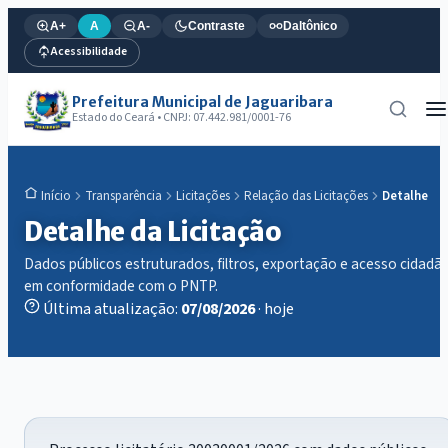
A+
A
A-
Contraste
Daltônico
Acessibilidade
Prefeitura Municipal de Jaguaribara
Estado do Ceará • CNPJ: 07.442.981/0001-76
Transparência
Licitações
Relação das Licitações
Detalhe
Início
Detalhe da Licitação
Dados públicos estruturados, filtros, exportação e acesso cidadã
em conformidade com o PNTP.
Última atualização:
07/08/2026
· hoje