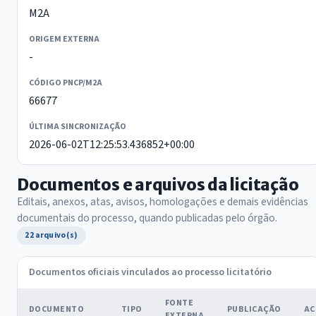
M2A
ORIGEM EXTERNA
-
CÓDIGO PNCP/M2A
66677
ÚLTIMA SINCRONIZAÇÃO
2026-06-02T12:25:53.436852+00:00
Documentos e arquivos da licitação
Editais, anexos, atas, avisos, homologações e demais evidências
documentais do processo, quando publicadas pelo órgão.
22 arquivo(s)
Documentos oficiais vinculados ao processo licitatório
FONTE
DOCUMENTO
TIPO
PUBLICAÇÃO
AC
EXTERNA