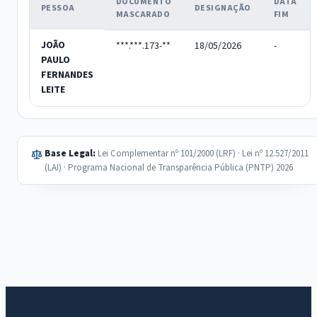
DOCUMENTO
DATA
PESSOA
DESIGNAÇÃO
MASCARADO
FIM
JOÃO
***.***.173-**
18/05/2026
-
PAULO
FERNANDES
LEITE
Base Legal:
Lei Complementar nº 101/2000 (LRF) · Lei nº 12.527/2011
(LAI) · Programa Nacional de Transparência Pública (PNTP) 2026