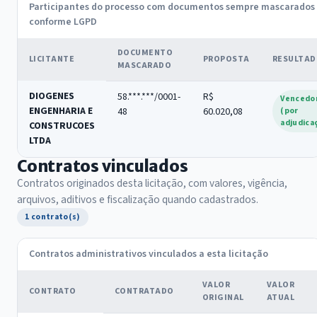
Participantes do processo com documentos sempre mascarados
conforme LGPD
DOCUMENTO
LICITANTE
PROPOSTA
RESULTA
MASCARADO
DIOGENES
58.***.***/0001-
R$
Vencedo
ENGENHARIA E
48
60.020,08
(por
adjudica
CONSTRUCOES
LTDA
Contratos vinculados
Contratos originados desta licitação, com valores, vigência,
arquivos, aditivos e fiscalização quando cadastrados.
1 contrato(s)
Contratos administrativos vinculados a esta licitação
VALOR
VALOR
CONTRATO
CONTRATADO
ORIGINAL
ATUAL