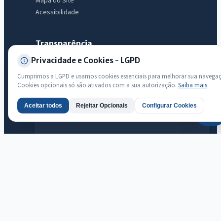
Mapa do Site
Acessibilidade
Transparência
Privacidade e Cookies - LGPD
Radar da Transparência Pública
Sistema oficial ATRICON/PNTP
Cumprimos a LGPD e usamos cookies essenciais para melhorar sua navega
Cookies opcionais só são ativados com a sua autorização.
Saiba mais
.
Diagnóstico Atricon
Índice de transparência
Aceitar todos
Rejeitar Opcionais
Configurar Cookies
AI
Prefeitura Municipal de Jaguaribara · Jaguaribara
© 2026 Prefeitura Municipal de Jaguaribara · CNPJ 07.442.981/0001-
76 — Todos os direitos reservados