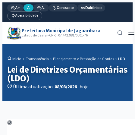
A+
A
A-
Contraste
Daltônico
Acessibilidade
Prefeitura Municipal de Jaguaribara
Estado do Ceará • CNPJ: 07.442.981/0001-76
Transparência
Planejamento e Prestação de Contas
LDO
Início
Lei de Diretrizes Orçamentárias
(LDO)
Última atualização:
08/08/2026
· hoje