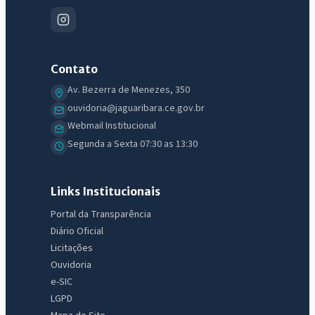
Contato
Av. Bezerra de Menezes, 350
IntGest AI
AI
ouvidoria@jaguaribara.ce.gov.br
Assistente do Portal
Webmail Institucional
Segunda a Sexta 07:30 as 13:30
Olá. Pergunte sobre serviços, notícias, legislação, Diário Oficial,
licitações, estrutura ou transparência do município.
Links Institucionais
Licitações abertas
Carta de serviços
Diário Oficial
Portal da Transparência
Diário Oficial
Licitações
Ouvidoria
e-SIC
LGPD