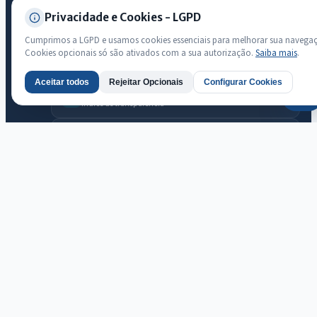
Privacidade e Cookies - LGPD
Transparência
Cumprimos a LGPD e usamos cookies essenciais para melhorar sua navega
Radar da Transparência Pública
Cookies opcionais só são ativados com a sua autorização.
Saiba mais
.
Sistema oficial ATRICON/PNTP
Aceitar todos
Rejeitar Opcionais
Configurar Cookies
AI
Diagnóstico Atricon
Índice de transparência
Prefeitura Municipal de Jaguaribara · Jaguaribara
© 2026 Prefeitura Municipal de Jaguaribara · CNPJ 07.442.981/0001-
76 — Todos os direitos reservados
Desenvolvido com transparência e acessibilidade