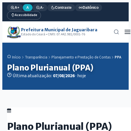
A+
A
A-
Contraste
Daltônico
Acessibilidade
Prefeitura Municipal de Jaguaribara
Estado do Ceará • CNPJ: 07.442.981/0001-76
Transparência
Planejamento e Prestação de Contas
PPA
Início
Plano Plurianual (PPA)
Última atualização:
07/08/2026
· hoje
Plano Plurianual (PPA)