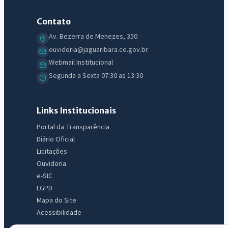
IntGest AI
Contato
AI
Assistente do Portal
Av. Bezerra de Menezes, 350
ouvidoria@jaguaribara.ce.gov.br
Webmail Institucional
Olá. Pergunte sobre serviços, notícias, legislação, Diário Oficial,
licitações, estrutura ou transparência do município.
Segunda a Sexta 07:30 as 13:30
Licitações abertas
Carta de serviços
Diário Oficial
Links Institucionais
Portal da Transparência
Diário Oficial
Licitações
Ouvidoria
e-SIC
LGPD
Mapa do Site
Acessibilidade