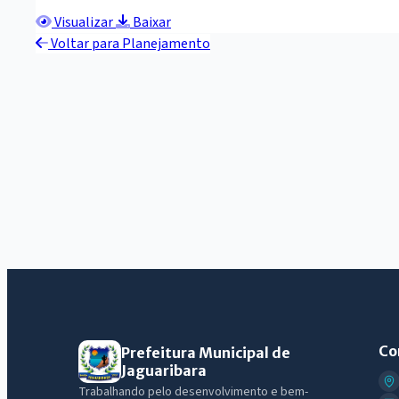
Visualizar
Baixar
Voltar para Planejamento
Co
Prefeitura Municipal de
Jaguaribara
Trabalhando pelo desenvolvimento e bem-