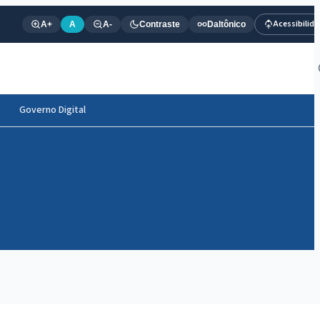
Acessibilid
A+
A
A-
Contraste
Daltônico
Governo Digital