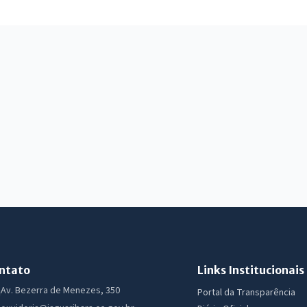
ntato
Links Institucionais
Av. Bezerra de Menezes, 350
Portal da Transparência