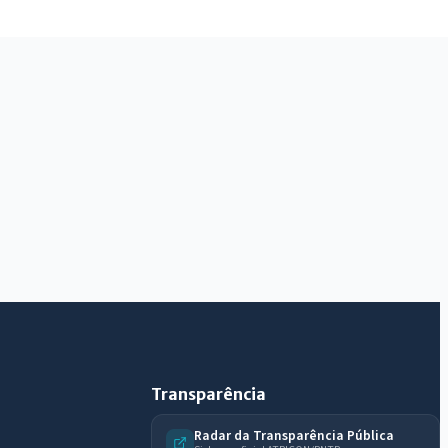
IntGest AI
AI
Assistente do Portal
Olá. Pergunte sobre serviços, notícias, legislação,
Diário Oficial, licitações, estrutura ou transparência
do município.
Licitações abertas
Carta de serviços
Diário Oficial
Transparência
Radar da Transparência Pública