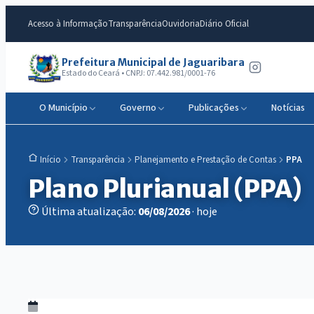
Acesso à Informação
Transparência
Ouvidoria
Diário Oficial
Prefeitura Municipal de Jaguaribara
Estado do Ceará • CNPJ: 07.442.981/0001-76
O Município
Governo
Publicações
Notícias
Transparência
Planejamento e Prestação de Contas
PPA
Início
Plano Plurianual (PPA)
Última atualização:
06/08/2026
· hoje