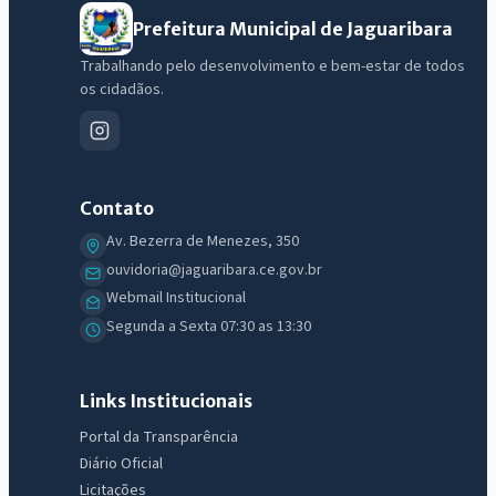
Prefeitura Municipal de Jaguaribara
Trabalhando pelo desenvolvimento e bem-estar de todos
os cidadãos.
Contato
Av. Bezerra de Menezes, 350
ouvidoria@jaguaribara.ce.gov.br
Webmail Institucional
IntGest AI
Segunda a Sexta 07:30 as 13:30
AI
Assistente do Portal
Links Institucionais
Olá. Pergunte sobre serviços, notícias, legislação, Diário Oficial,
Portal da Transparência
licitações, estrutura ou transparência do município.
Diário Oficial
Licitações
Licitações abertas
Carta de serviços
Diário Oficial