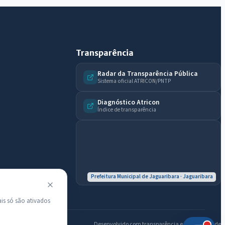
Licitações abertas
Carta de serviços
Diário Oficial
Transparência
Radar da Transparência Pública
Sistema oficial ATRICON/PNTP
Diagnóstico Atricon
Índice de transparência
Prefeitura Municipal de Jaguaribara · Jaguaribara
is só são ativados
Desenvolvido com transparência e acessibilidade