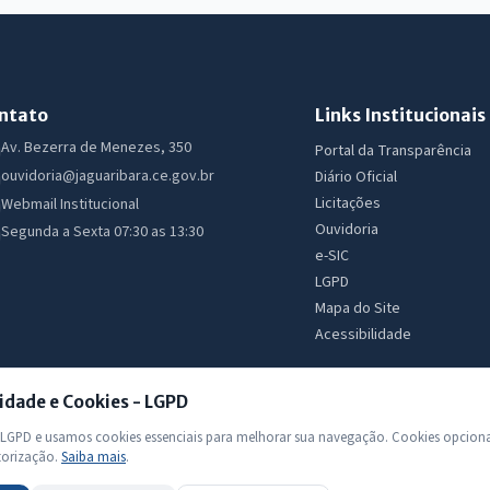
ntato
Links Institucionais
Av. Bezerra de Menezes, 350
Portal da Transparência
ouvidoria@jaguaribara.ce.gov.br
Diário Oficial
Licitações
Webmail Institucional
Ouvidoria
Segunda a Sexta 07:30 as 13:30
e-SIC
LGPD
Mapa do Site
Acessibilidade
idade e Cookies - LGPD
GPD e usamos cookies essenciais para melhorar sua navegação. Cookies opciona
torização.
Saiba mais
.
 Todos os direitos reservados