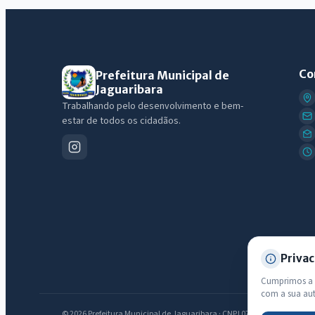
Co
Prefeitura Municipal de
Jaguaribara
Trabalhando pelo desenvolvimento e bem-
estar de todos os cidadãos.
Privac
Cumprimos a L
com a sua au
© 2026 Prefeitura Municipal de Jaguaribara · CNPJ 07.442.981/0001-76 —