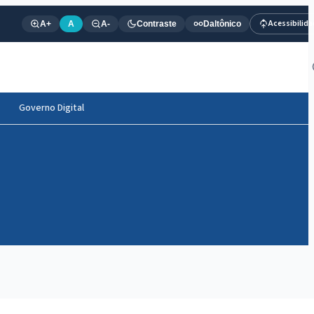
Acessibilid
A+
A
A-
Contraste
Daltônico
Governo Digital