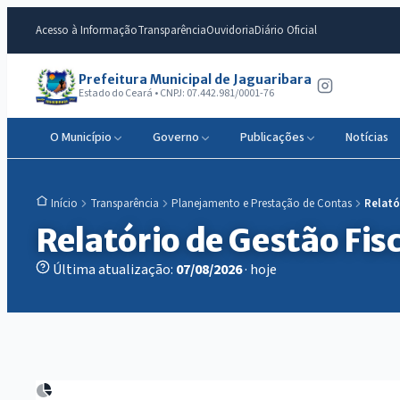
Acesso à Informação
Transparência
Ouvidoria
Diário Oficial
Prefeitura Municipal de Jaguaribara
Estado do Ceará • CNPJ: 07.442.981/0001-76
O Município
Governo
Publicações
Notícias
Transparência
Planejamento e Prestação de Contas
Relató
Início
Relatório de Gestão Fisc
Última atualização:
07/08/2026
· hoje