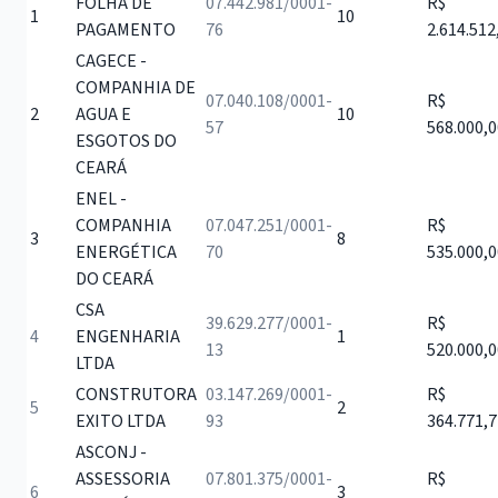
FOLHA DE
07.442.981/0001-
R$
1
10
PAGAMENTO
76
2.614.512
CAGECE -
COMPANHIA DE
07.040.108/0001-
R$
2
AGUA E
10
57
568.000,0
ESGOTOS DO
CEARÁ
ENEL -
COMPANHIA
07.047.251/0001-
R$
3
8
ENERGÉTICA
70
535.000,0
DO CEARÁ
CSA
39.629.277/0001-
R$
4
ENGENHARIA
1
13
520.000,0
LTDA
CONSTRUTORA
03.147.269/0001-
R$
5
2
EXITO LTDA
93
364.771,7
ASCONJ -
ASSESSORIA
07.801.375/0001-
R$
6
3