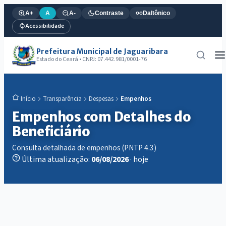
A+
A
A-
Contraste
Daltônico
Acessibilidade
Prefeitura Municipal de Jaguaribara
Estado do Ceará • CNPJ: 07.442.981/0001-76
Transparência
Despesas
Empenhos
Início
Empenhos com Detalhes do
Beneficiário
Consulta detalhada de empenhos (PNTP 4.3)
Última atualização:
06/08/2026
· hoje