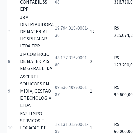
CONTÁBIL SS
08
316.710,0
EPP
JBM
DISTRIBUIDORA
19.794.018/0001-
R$
7
DE MATERIAL
12
30
225.674,2
HOSPITALAR
LTDA EPP
J P COMÉRCIO
48.177.316/0001-
R$
8
DE MATERIAIS
2
80
123.200,0
EM GERAL LTDA
ASCERTI
SOLUCOES EM
08.530.408/0001-
R$
9
MIDIA, GESTAO
1
87
99.600,00
E TECNOLOGIA
LTDA
FAZ LIMPO
SERVICOS E
12.131.013/0001-
R$
10
LOCACAO DE
1
89
60.000,00