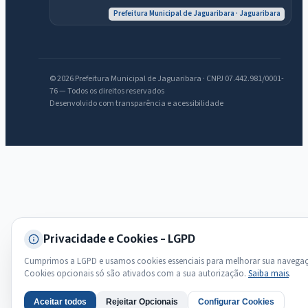
Olá. Pergunte sobre serviços, notícias, legislação, Diário Oficial,
Prefeitura Municipal de Jaguaribara · Jaguaribara
licitações, estrutura ou transparência do município.
Licitações abertas
Carta de serviços
Diário Oficial
© 2026 Prefeitura Municipal de Jaguaribara · CNPJ 07.442.981/0001-
76 — Todos os direitos reservados
Desenvolvido com transparência e acessibilidade
Privacidade e Cookies - LGPD
Cumprimos a LGPD e usamos cookies essenciais para melhorar sua navega
Cookies opcionais só são ativados com a sua autorização.
Saiba mais
.
Aceitar todos
Rejeitar Opcionais
Configurar Cookies