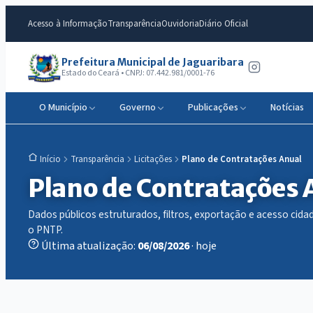
Acesso à Informação
Transparência
Ouvidoria
Diário Oficial
Prefeitura Municipal de Jaguaribara
Estado do Ceará • CNPJ: 07.442.981/0001-76
O Município
Governo
Publicações
Notícias
Transparência
Licitações
Plano de Contratações Anual
Início
Plano de Contratações 
Dados públicos estruturados, filtros, exportação e acesso ci
o PNTP.
Última atualização:
06/08/2026
· hoje