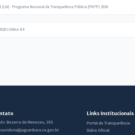
11 (LAI) · Programa Nacional de Transparência Pública (PNTP) 2026
2026 Critério 8.6
ntato
Links Institucionais
Av. Bezerra de Menezes, 350
Portal da Transparência
ouvidoria@jaguaribara.ce.gov.br
Diário Oficial