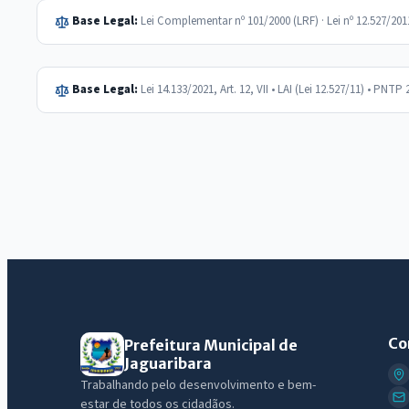
Base Legal:
Lei Complementar nº 101/2000 (LRF) · Lei nº 12.527/20
Base Legal:
Lei 14.133/2021, Art. 12, VII • LAI (Lei 12.527/11) • PNTP 
Co
Prefeitura Municipal de
Jaguaribara
Trabalhando pelo desenvolvimento e bem-
estar de todos os cidadãos.