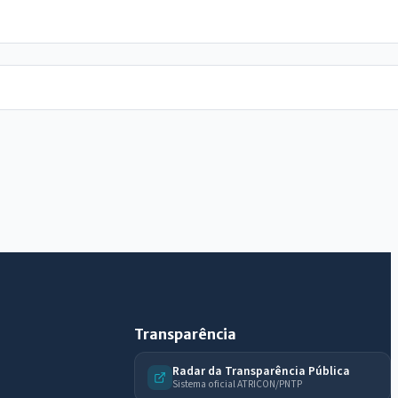
IntGest AI
AI
Assistente do Portal
Olá. Pergunte sobre serviços, notícias, legislação,
Diário Oficial, licitações, estrutura ou transparência
do município.
Licitações abertas
Carta de serviços
Diário Oficial
Transparência
Radar da Transparência Pública
Sistema oficial ATRICON/PNTP