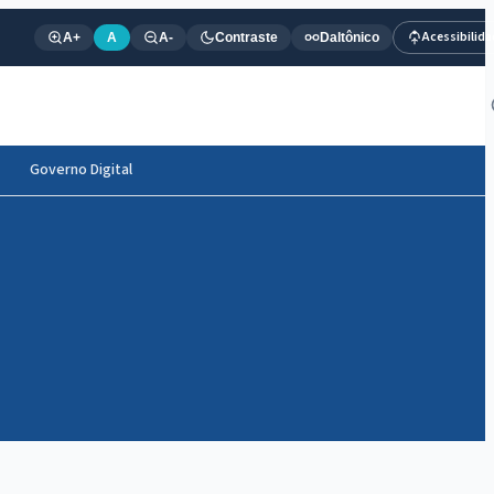
Acessibilid
A+
A
A-
Contraste
Daltônico
Governo Digital