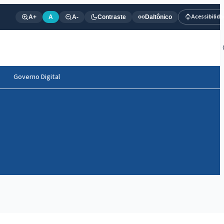
Acessibilid
A+
A
A-
Contraste
Daltônico
Governo Digital