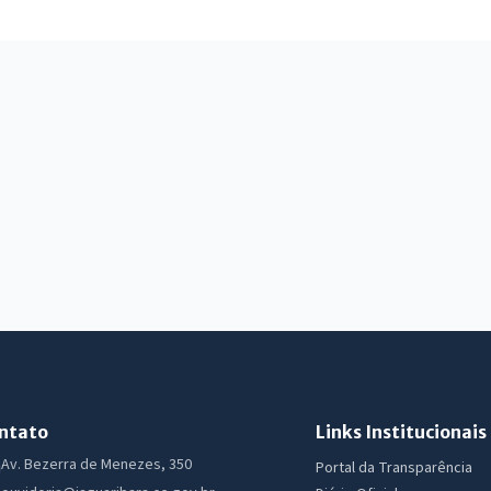
ntato
Links Institucionais
Av. Bezerra de Menezes, 350
Portal da Transparência