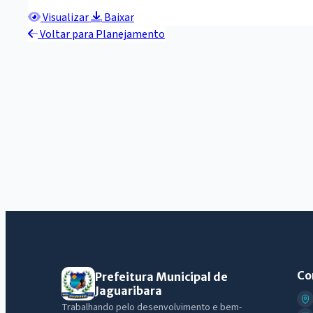
Visualizar
Baixar
Voltar para Planejamento
Co
Prefeitura Municipal de
Jaguaribara
Trabalhando pelo desenvolvimento e bem-