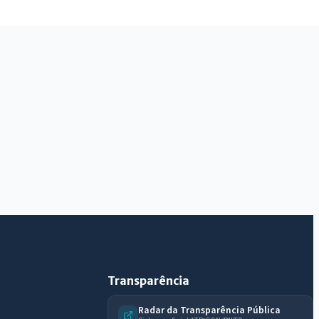
IntGest AI
AI
Assistente do Portal
Olá. Pergunte sobre serviços, notícias, legislação,
Diário Oficial, licitações, estrutura ou transparência
do município.
Licitações abertas
Carta de serviços
Diário Oficial
Transparência
Radar da Transparência Pública