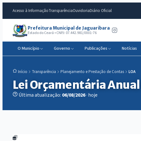
Acesso à Informação
Transparência
Ouvidoria
Diário Oficial
Prefeitura Municipal de Jaguaribara
Estado do Ceará • CNPJ: 07.442.981/0001-76
O Município
Governo
Publicações
Notícias
Transparência
Planejamento e Prestação de Contas
LOA
Início
Lei Orçamentária Anual
Última atualização:
06/08/2026
· hoje