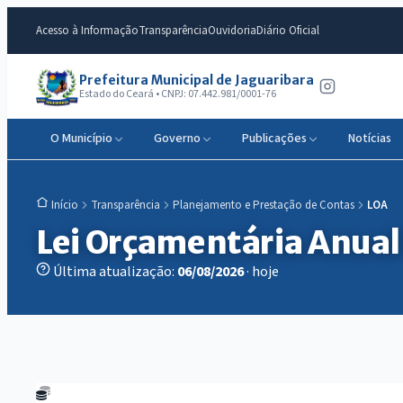
Acesso à Informação
Transparência
Ouvidoria
Diário Oficial
Prefeitura Municipal de Jaguaribara
Estado do Ceará • CNPJ: 07.442.981/0001-76
O Município
Governo
Publicações
Notícias
Transparência
Planejamento e Prestação de Contas
LOA
Início
Lei Orçamentária Anual
Última atualização:
06/08/2026
· hoje