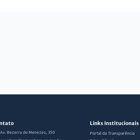
ntato
Links Institucionais
Av. Bezerra de Menezes, 350
Portal da Transparência