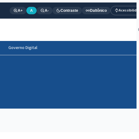
Acessibilid
A+
A
A-
Contraste
Daltônico
Governo Digital