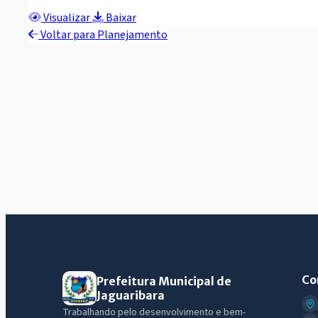
Visualizar
Baixar
Voltar para Planejamento
Co
Prefeitura Municipal de
Jaguaribara
Trabalhando pelo desenvolvimento e bem-