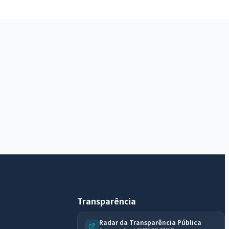
IntGest AI
AI
Assistente do Portal
Olá. Pergunte sobre serviços, notícias, legislação,
Diário Oficial, licitações, estrutura ou transparência
do município.
Licitações abertas
Carta de serviços
Diário Oficial
Transparência
Radar da Transparência Pública