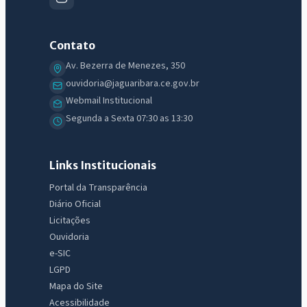
Contato
IntGest AI
AI
Av. Bezerra de Menezes, 350
Assistente do Portal
ouvidoria@jaguaribara.ce.gov.br
Webmail Institucional
Olá. Pergunte sobre serviços, notícias, legislação, Diário Oficial,
Segunda a Sexta 07:30 as 13:30
licitações, estrutura ou transparência do município.
Licitações abertas
Carta de serviços
Diário Oficial
Links Institucionais
Portal da Transparência
Diário Oficial
Licitações
Ouvidoria
e-SIC
LGPD
Mapa do Site
Acessibilidade