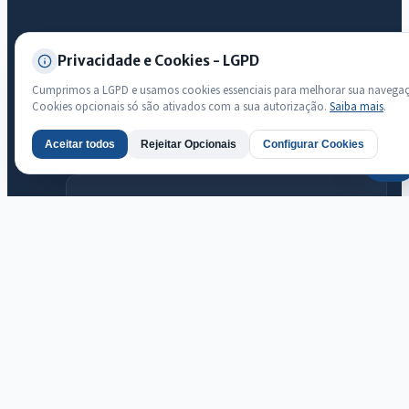
Transparência
Privacidade e Cookies - LGPD
Radar da Transparência Pública
Cumprimos a LGPD e usamos cookies essenciais para melhorar sua navega
Sistema oficial ATRICON/PNTP
Cookies opcionais só são ativados com a sua autorização.
Saiba mais
.
Diagnóstico Atricon
Aceitar todos
Rejeitar Opcionais
Configurar Cookies
Índice de transparência
AI
Prefeitura Municipal de Jaguaribara · Jaguaribara
© 2026 Prefeitura Municipal de Jaguaribara · CNPJ 07.442.981/0001-
76 — Todos os direitos reservados
Desenvolvido com transparência e acessibilidade