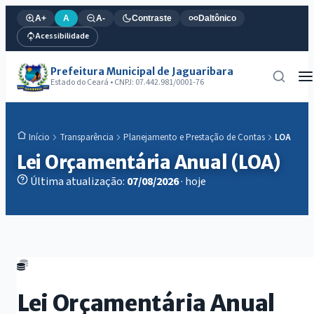
A+
A
A-
Contraste
Daltônico
Acessibilidade
Prefeitura Municipal de Jaguaribara
Estado do Ceará • CNPJ: 07.442.981/0001-76
Transparência
Planejamento e Prestação de Contas
LOA
Início
Lei Orçamentária Anual (LOA)
Última atualização:
07/08/2026
· hoje
Lei Orçamentária Anual