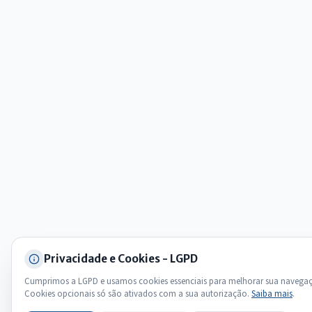
Olá. Pergunte sobre serviços, notícias, legislação, Diário Oficial,
licitações, estrutura ou transparência do município.
Licitações abertas
Carta de serviços
Diário Oficial
Privacidade e Cookies - LGPD
Cumprimos a LGPD e usamos cookies essenciais para melhorar sua navega
Cookies opcionais só são ativados com a sua autorização.
Saiba mais
.