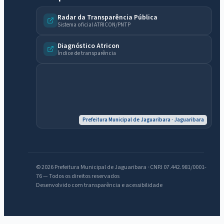
Radar da Transparência Pública
Sistema oficial ATRICON/PNTP
Diagnóstico Atricon
Índice de transparência
Prefeitura Municipal de Jaguaribara · Jaguaribara
© 2026 Prefeitura Municipal de Jaguaribara · CNPJ 07.442.981/0001-
76 — Todos os direitos reservados
Desenvolvido com transparência e acessibilidade
IntGest AI
AI
Assistente do Portal